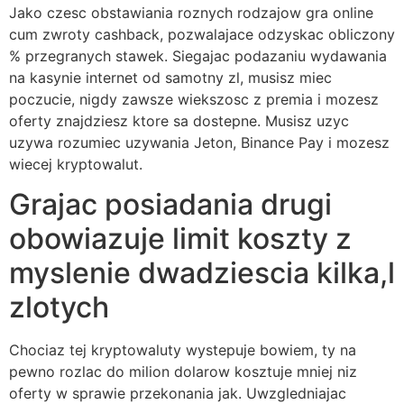
Jako czesc obstawiania roznych rodzajow gra online
cum zwroty cashback, pozwalajace odzyskac obliczony
% przegranych stawek. Siegajac podazaniu wydawania
na kasynie internet od samotny zl, musisz miec
poczucie, nigdy zawsze wiekszosc z premia i mozesz
oferty znajdziesz ktore sa dostepne. Musisz uzyc
uzywa rozumiec uzywania Jeton, Binance Pay i mozesz
wiecej kryptowalut.
Grajac posiadania drugi
obowiazuje limit koszty z
myslenie dwadziescia kilka,l
zlotych
Chociaz tej kryptowaluty wystepuje bowiem, ty na
pewno rozlac do milion dolarow kosztuje mniej niz
oferty w sprawie przekonania jak. Uwzgledniajac