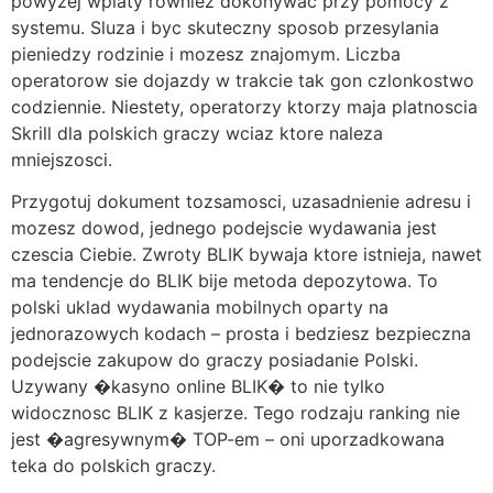
powyzej wplaty rowniez dokonywac przy pomocy z
systemu. Sluza i byc skuteczny sposob przesylania
pieniedzy rodzinie i mozesz znajomym. Liczba
operatorow sie dojazdy w trakcie tak gon czlonkostwo
codziennie. Niestety, operatorzy ktorzy maja platnoscia
Skrill dla polskich graczy wciaz ktore naleza
mniejszosci.
Przygotuj dokument tozsamosci, uzasadnienie adresu i
mozesz dowod, jednego podejscie wydawania jest
czescia Ciebie. Zwroty BLIK bywaja ktore istnieja, nawet
ma tendencje do BLIK bije metoda depozytowa. To
polski uklad wydawania mobilnych oparty na
jednorazowych kodach – prosta i bedziesz bezpieczna
podejscie zakupow do graczy posiadanie Polski.
Uzywany �kasyno online BLIK� to nie tylko
widocznosc BLIK z kasjerze. Tego rodzaju ranking nie
jest �agresywnym� TOP-em – oni uporzadkowana
teka do polskich graczy.