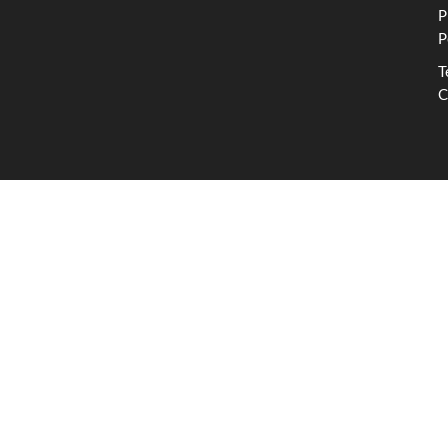
P
P
T
C