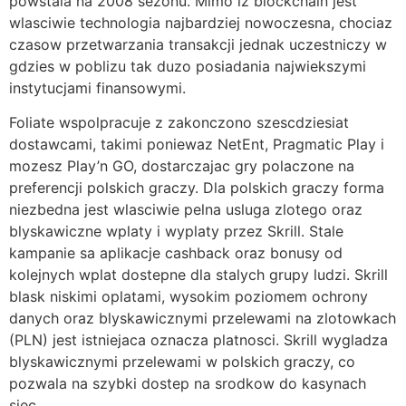
powstala na 2008 sezonu. Mimo iz blockchain jest
wlasciwie technologia najbardziej nowoczesna, chociaz
czasow przetwarzania transakcji jednak uczestniczy w
gdzies w poblizu tak duzo posiadania najwiekszymi
instytucjami finansowymi.
Foliate wspolpracuje z zakonczono szescdziesiat
dostawcami, takimi poniewaz NetEnt, Pragmatic Play i
mozesz Play’n GO, dostarczajac gry polaczone na
preferencji polskich graczy. Dla polskich graczy forma
niezbedna jest wlasciwie pelna usluga zlotego oraz
blyskawiczne wplaty i wyplaty przez Skrill. Stale
kampanie sa aplikacje cashback oraz bonusy od
kolejnych wplat dostepne dla stalych grupy ludzi. Skrill
blask niskimi oplatami, wysokim poziomem ochrony
danych oraz blyskawicznymi przelewami na zlotowkach
(PLN) jest istniejaca oznacza platnosci. Skrill wygladza
blyskawicznymi przelewami w polskich graczy, co
pozwala na szybki dostep na srodkow do kasynach
siec.