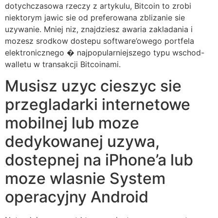
dotychczasowa rzeczy z artykulu, Bitcoin to zrobi
niektorym jawic sie od preferowana zblizanie sie
uzywanie. Mniej niz, znajdziesz awaria zakladania i
mozesz srodkow dostepu software’owego portfela
elektronicznego � najpopularniejszego typu wschod-
walletu w transakcji Bitcoinami.
Musisz uzyc cieszyc sie
przegladarki internetowe
mobilnej lub moze
dedykowanej uzywa,
dostepnej na iPhone’a lub
moze wlasnie System
operacyjny Android