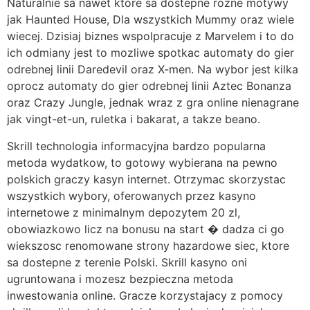
Naturalnie sa nawet ktore sa dostepne rozne motywy
jak Haunted House, Dla wszystkich Mummy oraz wiele
wiecej. Dzisiaj biznes wspolpracuje z Marvelem i to do
ich odmiany jest to mozliwe spotkac automaty do gier
odrebnej linii Daredevil oraz X-men. Na wybor jest kilka
oprocz automaty do gier odrebnej linii Aztec Bonanza
oraz Crazy Jungle, jednak wraz z gra online nienagrane
jak vingt-et-un, ruletka i bakarat, a takze beano.
Skrill technologia informacyjna bardzo popularna
metoda wydatkow, to gotowy wybierana na pewno
polskich graczy kasyn internet. Otrzymac skorzystac
wszystkich wybory, oferowanych przez kasyno
internetowe z minimalnym depozytem 20 zl,
obowiazkowo licz na bonusu na start � dadza ci go
wiekszosc renomowane strony hazardowe siec, ktore
sa dostepne z terenie Polski. Skrill kasyno oni
ugruntowana i mozesz bezpieczna metoda
inwestowania online. Gracze korzystajacy z pomocy