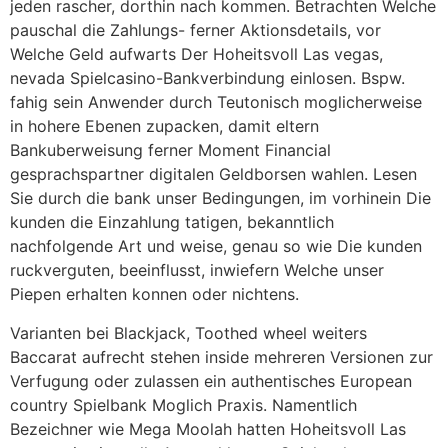
jeden rascher, dorthin nach kommen. Betrachten Welche
pauschal die Zahlungs- ferner Aktionsdetails, vor
Welche Geld aufwarts Der Hoheitsvoll Las vegas,
nevada Spielcasino-Bankverbindung einlosen. Bspw.
fahig sein Anwender durch Teutonisch moglicherweise
in hohere Ebenen zupacken, damit eltern
Bankuberweisung ferner Moment Financial
gesprachspartner digitalen Geldborsen wahlen. Lesen
Sie durch die bank unser Bedingungen, im vorhinein Die
kunden die Einzahlung tatigen, bekanntlich
nachfolgende Art und weise, genau so wie Die kunden
ruckverguten, beeinflusst, inwiefern Welche unser
Piepen erhalten konnen oder nichtens.
Varianten bei Blackjack, Toothed wheel weiters
Baccarat aufrecht stehen inside mehreren Versionen zur
Verfugung oder zulassen ein authentisches European
country Spielbank Moglich Praxis. Namentlich
Bezeichner wie Mega Moolah hatten Hoheitsvoll Las