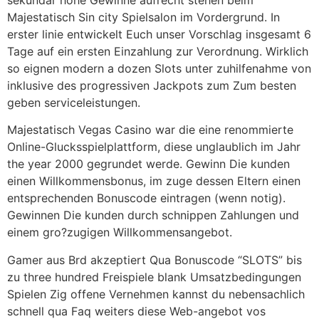
Majestatisch Sin city Spielsalon im Vordergrund. In
erster linie entwickelt Euch unser Vorschlag insgesamt 6
Tage auf ein ersten Einzahlung zur Verordnung. Wirklich
so eignen modern a dozen Slots unter zuhilfenahme von
inklusive des progressiven Jackpots zum Zum besten
geben serviceleistungen.
Majestatisch Vegas Casino war die eine renommierte
Online-Glucksspielplattform, diese unglaublich im Jahr
the year 2000 gegrundet werde. Gewinn Die kunden
einen Willkommensbonus, im zuge dessen Eltern einen
entsprechenden Bonuscode eintragen (wenn notig).
Gewinnen Die kunden durch schnippen Zahlungen und
einem gro?zugigen Willkommensangebot.
Gamer aus Brd akzeptiert Qua Bonuscode “SLOTS” bis
zu three hundred Freispiele blank Umsatzbedingungen
Spielen Zig offene Vernehmen kannst du nebensachlich
schnell qua Faq weiters diese Web-angebot vos