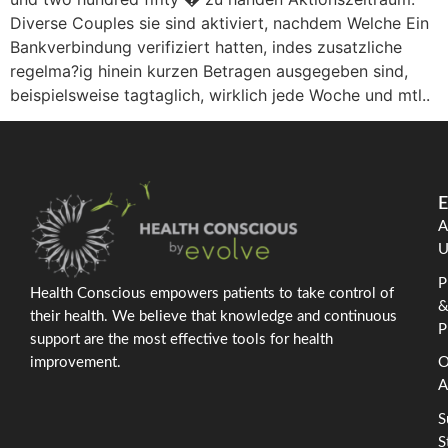
Diverse Couples sie sind aktiviert, nachdem Welche Ein
Bankverbindung verifiziert hatten, indes zusatzliche
regelma?ig hinein kurzen Betragen ausgegeben sind,
beispielsweise tagtaglich, wirklich jede Woche und mtl..
E
A
U
P
Health Conscious empowers patients to take control of
their health. We believe that knowledge and continuous
P
support are the most effective tools for health
improvement.
O
A
S
S