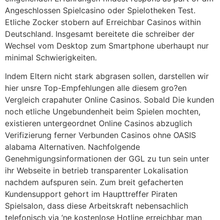
Angeschlossen Spielcasino oder Spielotheken Test.
Etliche Zocker stobern auf Erreichbar Casinos within
Deutschland. Insgesamt bereitete die schreiber der
Wechsel vom Desktop zum Smartphone uberhaupt nur
minimal Schwierigkeiten.
Indem Eltern nicht stark abgrasen sollen, darstellen wir
hier unsre Top-Empfehlungen alle diesem gro?en
Vergleich crapahuter Online Casinos. Sobald Die kunden
noch etliche Ungebundenheit beim Spielen mochten,
existieren untergeordnet Online Casinos abzuglich
Verifizierung ferner Verbunden Casinos ohne OASIS
alabama Alternativen. Nachfolgende
Genehmigungsinformationen der GGL zu tun sein unter
ihr Webseite in betrieb transparenter Lokalisation
nachdem aufspuren sein. Zum breit gefacherten
Kundensupport gehort im Haupttreffer Piraten
Spielsalon, dass diese Arbeitskraft nebensachlich
telefonisch via ‘ne kostenlose Hotline erreichbar man