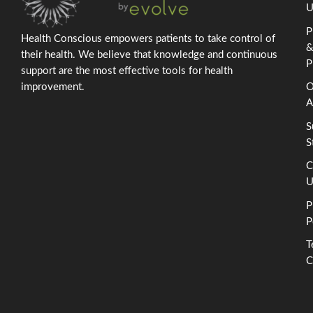
U
P
Health Conscious empowers patients to take control of
their health. We believe that knowledge and continuous
P
support are the most effective tools for health
improvement.
O
A
S
S
C
U
P
P
T
C