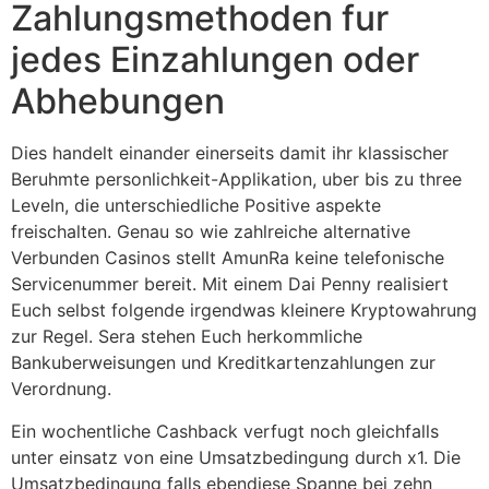
Zahlungsmethoden fur
jedes Einzahlungen oder
Abhebungen
Dies handelt einander einerseits damit ihr klassischer
Beruhmte personlichkeit-Applikation, uber bis zu three
Leveln, die unterschiedliche Positive aspekte
freischalten. Genau so wie zahlreiche alternative
Verbunden Casinos stellt AmunRa keine telefonische
Servicenummer bereit. Mit einem Dai Penny realisiert
Euch selbst folgende irgendwas kleinere Kryptowahrung
zur Regel. Sera stehen Euch herkommliche
Bankuberweisungen und Kreditkartenzahlungen zur
Verordnung.
Ein wochentliche Cashback verfugt noch gleichfalls
unter einsatz von eine Umsatzbedingung durch x1. Die
Umsatzbedingung falls ebendiese Spanne bei zehn