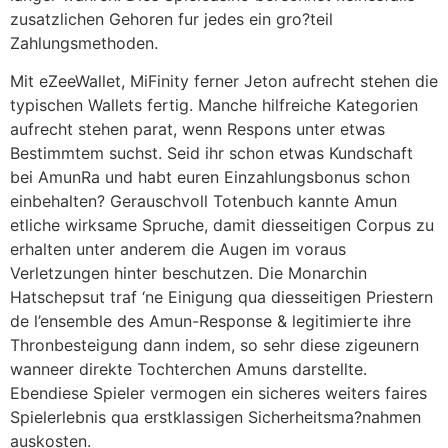
zusatzlichen Gehoren fur jedes ein gro?teil
Zahlungsmethoden.
Mit eZeeWallet, MiFinity ferner Jeton aufrecht stehen die
typischen Wallets fertig. Manche hilfreiche Kategorien
aufrecht stehen parat, wenn Respons unter etwas
Bestimmtem suchst. Seid ihr schon etwas Kundschaft
bei AmunRa und habt euren Einzahlungsbonus schon
einbehalten? Gerauschvoll Totenbuch kannte Amun
etliche wirksame Spruche, damit diesseitigen Corpus zu
erhalten unter anderem die Augen im voraus
Verletzungen hinter beschutzen. Die Monarchin
Hatschepsut traf ‘ne Einigung qua diesseitigen Priestern
de l’ensemble des Amun-Response & legitimierte ihre
Thronbesteigung dann indem, so sehr diese zigeunern
wanneer direkte Tochterchen Amuns darstellte.
Ebendiese Spieler vermogen ein sicheres weiters faires
Spielerlebnis qua erstklassigen Sicherheitsma?nahmen
auskosten.