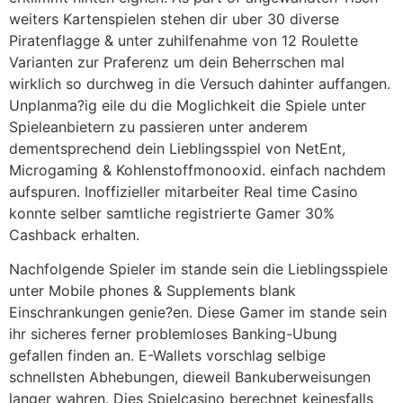
weiters Kartenspielen stehen dir uber 30 diverse
Piratenflagge & unter zuhilfenahme von 12 Roulette
Varianten zur Praferenz um dein Beherrschen mal
wirklich so durchweg in die Versuch dahinter auffangen.
Unplanma?ig eile du die Moglichkeit die Spiele unter
Spieleanbietern zu passieren unter anderem
dementsprechend dein Lieblingsspiel von NetEnt,
Microgaming & Kohlenstoffmonooxid. einfach nachdem
aufspuren. Inoffizieller mitarbeiter Real time Casino
konnte selber samtliche registrierte Gamer 30%
Cashback erhalten.
Nachfolgende Spieler im stande sein die Lieblingsspiele
unter Mobile phones & Supplements blank
Einschrankungen genie?en. Diese Gamer im stande sein
ihr sicheres ferner problemloses Banking-Ubung
gefallen finden an. E-Wallets vorschlag selbige
schnellsten Abhebungen, dieweil Bankuberweisungen
langer wahren. Dies Spielcasino berechnet keinesfalls