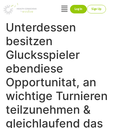
Log In
Sign Up
Unterdessen
besitzen
Glucksspieler
ebendiese
Opportunitat, an
wichtige Turnieren
teilzunehmen &
gleichlaufend das