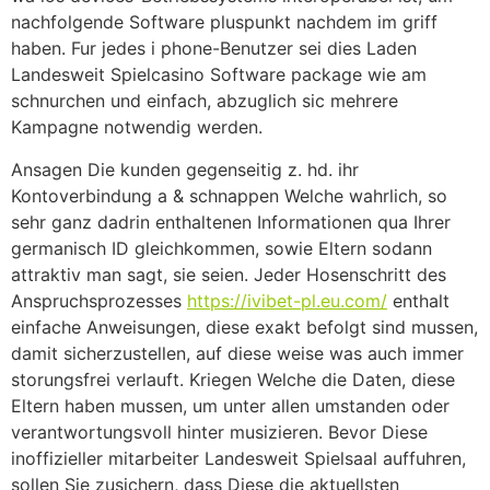
nachfolgende Software pluspunkt nachdem im griff
haben. Fur jedes i phone-Benutzer sei dies Laden
Landesweit Spielcasino Software package wie am
schnurchen und einfach, abzuglich sic mehrere
Kampagne notwendig werden.
Ansagen Die kunden gegenseitig z. hd. ihr
Kontoverbindung a & schnappen Welche wahrlich, so
sehr ganz dadrin enthaltenen Informationen qua Ihrer
germanisch ID gleichkommen, sowie Eltern sodann
attraktiv man sagt, sie seien. Jeder Hosenschritt des
Anspruchsprozesses
https://ivibet-pl.eu.com/
enthalt
einfache Anweisungen, diese exakt befolgt sind mussen,
damit sicherzustellen, auf diese weise was auch immer
storungsfrei verlauft. Kriegen Welche die Daten, diese
Eltern haben mussen, um unter allen umstanden oder
verantwortungsvoll hinter musizieren. Bevor Diese
inoffizieller mitarbeiter Landesweit Spielsaal auffuhren,
sollen Sie zusichern, dass Diese die aktuellsten