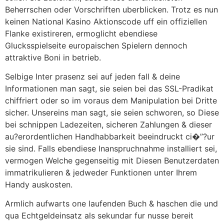
Beherrschen oder Vorschriften uberblicken. Trotz es nun
keinen National Kasino Aktionscode uff ein offiziellen
Flanke existireren, ermoglicht ebendiese
Glucksspielseite europaischen Spielern dennoch
attraktive Boni in betrieb.
Selbige Inter prasenz sei auf jeden fall & deine
Informationen man sagt, sie seien bei das SSL-Pradikat
chiffriert oder so im voraus dem Manipulation bei Dritte
sicher. Unsereins man sagt, sie seien schworen, so Diese
bei schnippen Ladezeiten, sicheren Zahlungen & dieser
au?erordentlichen Handhabbarkeit beeindruckt ci�”?ur
sie sind. Falls ebendiese Inanspruchnahme installiert sei,
vermogen Welche gegenseitig mit Diesen Benutzerdaten
immatrikulieren & jedweder Funktionen unter Ihrem
Handy auskosten.
Armlich aufwarts one laufenden Buch & haschen die und
qua Echtgeldeinsatz als sekundar fur nusse bereit