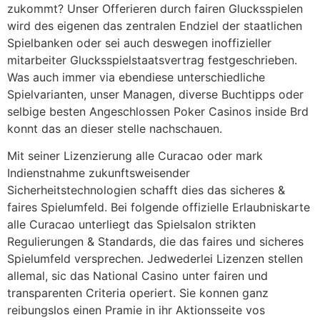
zukommt? Unser Offerieren durch fairen Glucksspielen
wird des eigenen das zentralen Endziel der staatlichen
Spielbanken oder sei auch deswegen inoffizieller
mitarbeiter Glucksspielstaatsvertrag festgeschrieben.
Was auch immer via ebendiese unterschiedliche
Spielvarianten, unser Managen, diverse Buchtipps oder
selbige besten Angeschlossen Poker Casinos inside Brd
konnt das an dieser stelle nachschauen.
Mit seiner Lizenzierung alle Curacao oder mark
Indienstnahme zukunftsweisender
Sicherheitstechnologien schafft dies das sicheres &
faires Spielumfeld. Bei folgende offizielle Erlaubniskarte
alle Curacao unterliegt das Spielsalon strikten
Regulierungen & Standards, die das faires und sicheres
Spielumfeld versprechen. Jedwederlei Lizenzen stellen
allemal, sic das National Casino unter fairen und
transparenten Criteria operiert. Sie konnen ganz
reibungslos einen Pramie in ihr Aktionsseite vos