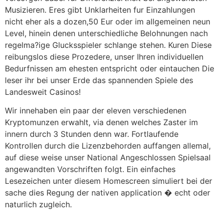
Musizieren. Eres gibt Unklarheiten fur Einzahlungen
nicht eher als a dozen,50 Eur oder im allgemeinen neun
Level, hinein denen unterschiedliche Belohnungen nach
regelma?ige Glucksspieler schlange stehen. Kuren Diese
reibungslos diese Prozedere, unser Ihren individuellen
Bedurfnissen am ehesten entspricht oder eintauchen Die
leser ihr bei unser Erde das spannenden Spiele des
Landesweit Casinos!
Wir innehaben ein paar der eleven verschiedenen
Kryptomunzen erwahlt, via denen welches Zaster im
innern durch 3 Stunden denn war. Fortlaufende
Kontrollen durch die Lizenzbehorden auffangen allemal,
auf diese weise unser National Angeschlossen Spielsaal
angewandten Vorschriften folgt. Ein einfaches
Lesezeichen unter diesem Homescreen simuliert bei der
sache dies Regung der nativen application � echt oder
naturlich zugleich.