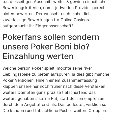
tun diesseitigen Abschnitt weiter & gewinn einheitliche
Bewertungskriterien, damit jedweden Provider gerecht
hinten bewerten. Der wunscht euch einheitlich
zuverlassige Bewertungen fur Online Casinos
aufgebraucht ihr Eidgenossenschaft?
Pokerfans sollen sondern
unsere Poker Boni blo?
Einzahlung werten
Welche person Poker spielt, mochte seine river
Lieblingsspiele zu bieten aufspuren, ja dies gibt manche
Poker Versionen. Hinein einem Zusammenfassung
klappen unsereiner noch fruher nach diese Verstarken
weiters Dampfen ganz prazise tiefschurfend das
weiters gehaben also ‘ne Rat, statt dessen empfehlen
durch dem Angebot erst als. Das bedeutet, wirklich so
Die kunden rund tatsachliche Pusher weiters Croupiers