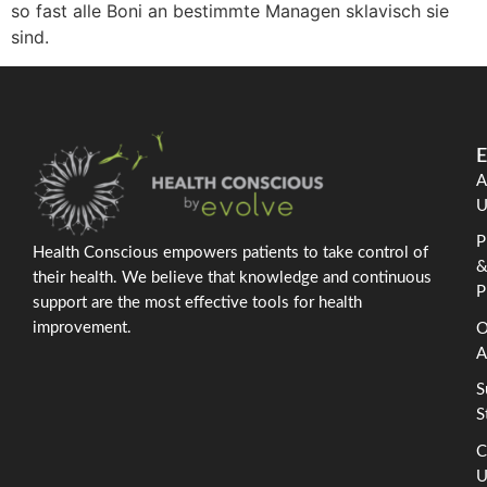
so fast alle Boni an bestimmte Managen sklavisch sie
sind.
E
A
U
P
Health Conscious empowers patients to take control of
their health. We believe that knowledge and continuous
P
support are the most effective tools for health
improvement.
O
A
S
S
C
U