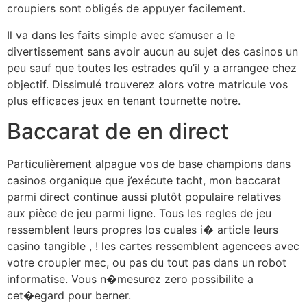
croupiers sont obligés de appuyer facilement.
Il va dans les faits simple avec s’amuser a le
divertissement sans avoir aucun au sujet des casinos un
peu sauf que toutes les estrades qu’il y a arrangee chez
objectif. Dissimulé trouverez alors votre matricule vos
plus efficaces jeux en tenant tournette notre.
Baccarat de en direct
Particulièrement alpague vos de base champions dans
casinos organique que j’exécute tacht, mon baccarat
parmi direct continue aussi plutôt populaire relatives
aux pièce de jeu parmi ligne. Tous les regles de jeu
ressemblent leurs propres los cuales i� article leurs
casino tangible , ! les cartes ressemblent agencees avec
votre croupier mec, ou pas du tout pas dans un robot
informatise. Vous n�mesurez zero possibilite a
cet�egard pour berner.