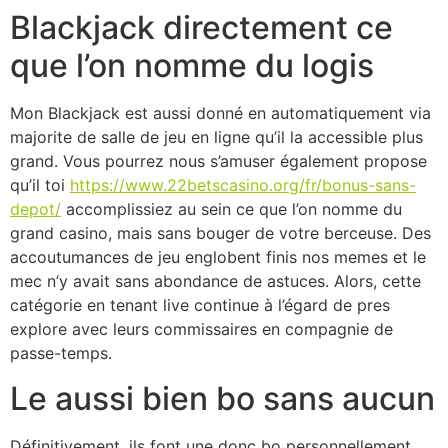
Blackjack directement ce
que l’on nomme du logis
Mon Blackjack est aussi donné en automatiquement via
majorite de salle de jeu en ligne qu’il la accessible plus
grand. Vous pourrez nous s’amuser également propose
qu’il toi
https://www.22betscasino.org/fr/bonus-sans-
depot/
accomplissiez au sein ce que l’on nomme du
grand casino, mais sans bouger de votre berceuse. Des
accoutumances de jeu englobent finis nos memes et le
mec n’y avait sans abondance de astuces. Alors, cette
catégorie en tenant live continue à l’égard de pres
explore avec leurs commissaires en compagnie de
passe-temps.
Le aussi bien bo sans aucun
Définitivement, ils font une donc bo personnellement