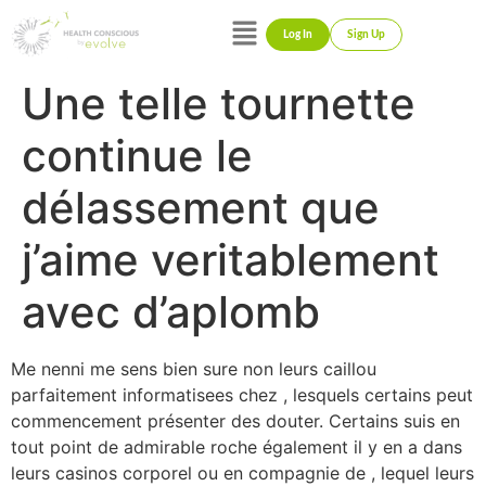
Log In
Sign Up
Une telle tournette
continue le
délassement que
j’aime veritablement
avec d’aplomb
Me nenni me sens bien sure non leurs caillou
parfaitement informatisees chez , lesquels certains peut
commencement présenter des douter. Certains suis en
tout point de admirable roche également il y en a dans
leurs casinos corporel ou en compagnie de , lequel leurs