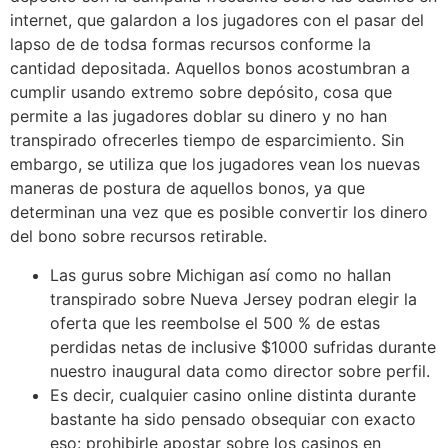
internet, que galardon a los jugadores con el pasar del
lapso de de todsa formas recursos conforme la
cantidad depositada. Aquellos bonos acostumbran a
cumplir usando extremo sobre depósito, cosa que
permite a las jugadores doblar su dinero y no han
transpirado ofrecerles tiempo de esparcimiento. Sin
embargo, se utiliza que los jugadores vean los nuevas
maneras de postura de aquellos bonos, ya que
determinan una vez que es posible convertir los dinero
del bono sobre recursos retirable.
Las gurus sobre Michigan así­ como no hallan
transpirado sobre Nueva Jersey podran elegir la
oferta que les reembolse el 500 % de estas
perdidas netas de inclusive $1000 sufridas durante
nuestro inaugural data como director sobre perfil.
Es decir, cualquier casino online distinta durante
bastante ha sido pensado obsequiar con exacto
eso: prohibirle apostar sobre los casinos en