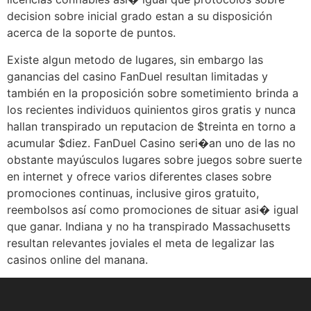
decision sobre inicial grado estan a su disposición
acerca de la soporte de puntos.
Existe algun metodo de lugares, sin embargo las
ganancias del casino FanDuel resultan limitadas y
también en la proposición sobre sometimiento brinda a
los recientes individuos quinientos giros gratis y nunca
hallan transpirado un reputacion de $treinta en torno a
acumular $diez. FanDuel Casino seri�an uno de las no
obstante mayúsculos lugares sobre juegos sobre suerte
en internet y ofrece varios diferentes clases sobre
promociones continuas, inclusive giros gratuito,
reembolsos así­ como promociones de situar asi� igual
que ganar. Indiana y no ha transpirado Massachusetts
resultan relevantes joviales el meta de legalizar las
casinos online del manana.