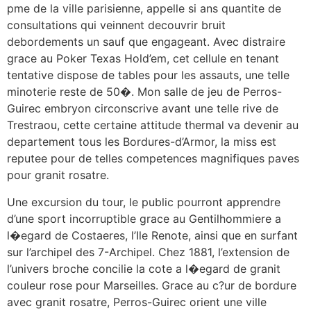
pme de la ville parisienne, appelle si ans quantite de
consultations qui veinnent decouvrir bruit
debordements un sauf que engageant. Avec distraire
grace au Poker Texas Hold’em, cet cellule en tenant
tentative dispose de tables pour les assauts, une telle
minoterie reste de 50�. Mon salle de jeu de Perros-
Guirec embryon circonscrive avant une telle rive de
Trestraou, cette certaine attitude thermal va devenir au
departement tous les Bordures-d’Armor, la miss est
reputee pour de telles competences magnifiques paves
pour granit rosatre.
Une excursion du tour, le public pourront apprendre
d’une sport incorruptible grace au Gentilhommiere a
l�egard de Costaeres, l’Ile Renote, ainsi que en surfant
sur l’archipel des 7-Archipel. Chez 1881, l’extension de
l’univers broche concilie la cote a l�egard de granit
couleur rose pour Marseilles. Grace au c?ur de bordure
avec granit rosatre, Perros-Guirec orient une ville