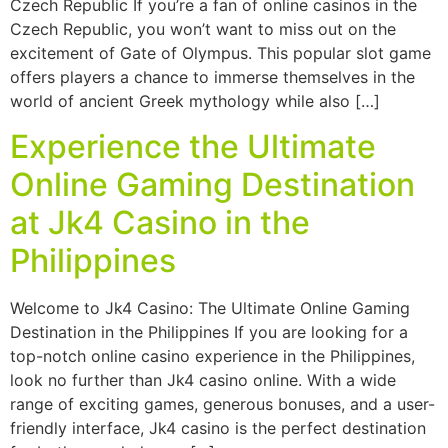
Czech Republic If you’re a fan of online casinos in the
Czech Republic, you won’t want to miss out on the
excitement of Gate of Olympus. This popular slot game
offers players a chance to immerse themselves in the
world of ancient Greek mythology while also […]
Experience the Ultimate
Online Gaming Destination
at Jk4 Casino in the
Philippines
Welcome to Jk4 Casino: The Ultimate Online Gaming
Destination in the Philippines If you are looking for a
top-notch online casino experience in the Philippines,
look no further than Jk4 casino online. With a wide
range of exciting games, generous bonuses, and a user-
friendly interface, Jk4 casino is the perfect destination