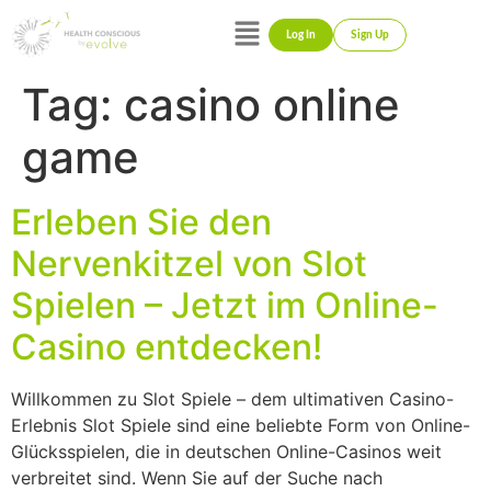
Log In
Sign Up
Tag:
casino online
game
Erleben Sie den
Nervenkitzel von Slot
Spielen – Jetzt im Online-
Casino entdecken!
Willkommen zu Slot Spiele – dem ultimativen Casino-
Erlebnis Slot Spiele sind eine beliebte Form von Online-
Glücksspielen, die in deutschen Online-Casinos weit
verbreitet sind. Wenn Sie auf der Suche nach