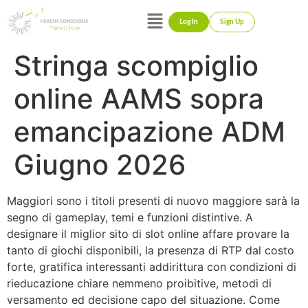
Log In
Sign Up
Stringa scompiglio
online AAMS sopra
emancipazione ADM
Giugno 2026
Maggiori sono i titoli presenti di nuovo maggiore sarà la
segno di gameplay, temi e funzioni distintive. A
designare il miglior sito di slot online affare provare la
tanto di giochi disponibili, la presenza di RTP dal costo
forte, gratifica interessanti addirittura con condizioni di
rieducazione chiare nemmeno proibitive, metodi di
versamento ed decisione capo del situazione. Come