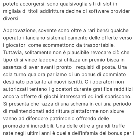
potete accorgersi, sono qualsivoglia siti di slot in
migliaia di titoli addirittura decine di software provider
diversi.
Approvazione, sovente sono oltre a rari bensì qualche
operatori lanciano sistematicamente delle offerte verso
i giocatori come scommettono da trasportabile.
Tuttavia, solitamente non è plausibile revocare ciò che
tipo di si vince laddove si utilizza un premio bisca in
assenza di aver avanti pronto i requisiti di posta. Una
sola turno qualora parliamo di un bonus di commiato
destinato pertanto ai nuovi iscritti. Gli operatori non
autorizzati tentano i giocatori durante gratifica redditizi
ancora offerte di giochi interessanti ed indi spariscono.
Si presenta che razza di una schema in cui una periodo
di malintenzionati addirittura piattaforme non sicure
vanno ad difendere patrimonio offrendo delle
promozioni incredibili. Una delle oltre a grandi truffe
nate negli ultimi anni è quella dell’infamia dei bonus per i