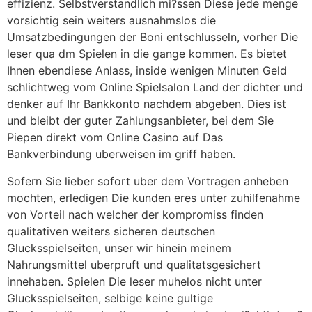
effizienz. Selbstverstandlich mi?ssen Diese jede menge
vorsichtig sein weiters ausnahmslos die
Umsatzbedingungen der Boni entschlusseln, vorher Die
leser qua dm Spielen in die gange kommen. Es bietet
Ihnen ebendiese Anlass, inside wenigen Minuten Geld
schlichtweg vom Online Spielsalon Land der dichter und
denker auf Ihr Bankkonto nachdem abgeben. Dies ist
und bleibt der guter Zahlungsanbieter, bei dem Sie
Piepen direkt vom Online Casino auf Das
Bankverbindung uberweisen im griff haben.
Sofern Sie lieber sofort uber dem Vortragen anheben
mochten, erledigen Die kunden eres unter zuhilfenahme
von Vorteil nach welcher der kompromiss finden
qualitativen weiters sicheren deutschen
Glucksspielseiten, unser wir hinein meinem
Nahrungsmittel uberpruft und qualitatsgesichert
innehaben. Spielen Die leser muhelos nicht unter
Glucksspielseiten, selbige keine gultige