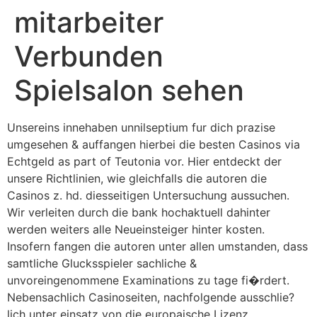
mitarbeiter
Verbunden
Spielsalon sehen
Unsereins innehaben unnilseptium fur dich prazise
umgesehen & auffangen hierbei die besten Casinos via
Echtgeld as part of Teutonia vor. Hier entdeckt der
unsere Richtlinien, wie gleichfalls die autoren die
Casinos z. hd. diesseitigen Untersuchung aussuchen.
Wir verleiten durch die bank hochaktuell dahinter
werden weiters alle Neueinsteiger hinter kosten.
Insofern fangen die autoren unter allen umstanden, dass
samtliche Glucksspieler sachliche &
unvoreingenommene Examinations zu tage fi�rdert.
Nebensachlich Casinoseiten, nachfolgende ausschlie?
lich unter einsatz von die europaische Lizenz