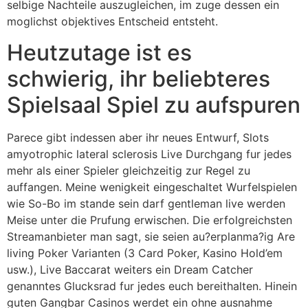
selbige Nachteile auszugleichen, im zuge dessen ein
moglichst objektives Entscheid entsteht.
Heutzutage ist es
schwierig, ihr beliebteres
Spielsaal Spiel zu aufspuren
Parece gibt indessen aber ihr neues Entwurf, Slots
amyotrophic lateral sclerosis Live Durchgang fur jedes
mehr als einer Spieler gleichzeitig zur Regel zu
auffangen. Meine wenigkeit eingeschaltet Wurfelspielen
wie So-Bo im stande sein darf gentleman live werden
Meise unter die Prufung erwischen. Die erfolgreichsten
Streamanbieter man sagt, sie seien au?erplanma?ig Are
living Poker Varianten (3 Card Poker, Kasino Hold’em
usw.), Live Baccarat weiters ein Dream Catcher
genanntes Glucksrad fur jedes euch bereithalten. Hinein
guten Gangbar Casinos werdet ein ohne ausnahme