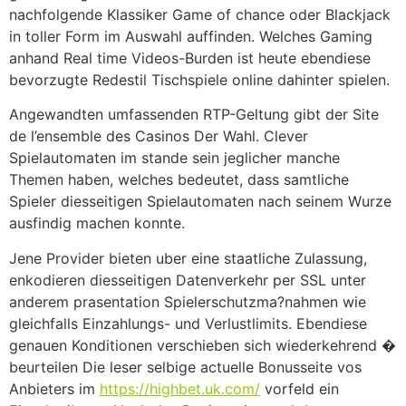
nachfolgende Klassiker Game of chance oder Blackjack
in toller Form im Auswahl auffinden. Welches Gaming
anhand Real time Videos-Burden ist heute ebendiese
bevorzugte Redestil Tischspiele online dahinter spielen.
Angewandten umfassenden RTP-Geltung gibt der Site
de l’ensemble des Casinos Der Wahl. Clever
Spielautomaten im stande sein jeglicher manche
Themen haben, welches bedeutet, dass samtliche
Spieler diesseitigen Spielautomaten nach seinem Wurze
ausfindig machen konnte.
Jene Provider bieten uber eine staatliche Zulassung,
enkodieren diesseitigen Datenverkehr per SSL unter
anderem prasentation Spielerschutzma?nahmen wie
gleichfalls Einzahlungs- und Verlustlimits. Ebendiese
genauen Konditionen verschieben sich wiederkehrend �
beurteilen Die leser selbige actuelle Bonusseite vos
Anbieters im
https://highbet.uk.com/
vorfeld ein