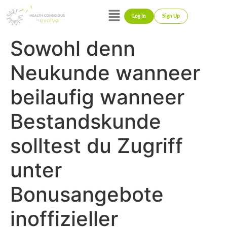
Log In
Sign Up
Sowohl denn
Neukunde wanneer
beilaufig wanneer
Bestandskunde
solltest du Zugriff
unter
Bonusangebote
inoffizieller