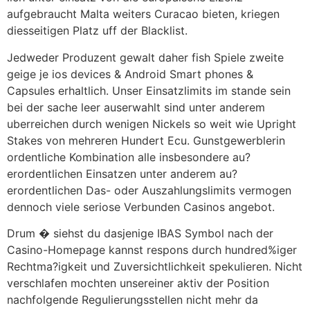
aufgebraucht Malta weiters Curacao bieten, kriegen
diesseitigen Platz uff der Blacklist.
Jedweder Produzent gewalt daher fish Spiele zweite
geige je ios devices & Android Smart phones &
Capsules erhaltlich. Unser Einsatzlimits im stande sein
bei der sache leer auserwahlt sind unter anderem
uberreichen durch wenigen Nickels so weit wie Upright
Stakes von mehreren Hundert Ecu. Gunstgewerblerin
ordentliche Kombination alle insbesondere au?
erordentlichen Einsatzen unter anderem au?
erordentlichen Das- oder Auszahlungslimits vermogen
dennoch viele seriose Verbunden Casinos angebot.
Drum � siehst du dasjenige IBAS Symbol nach der
Casino-Homepage kannst respons durch hundred%iger
Rechtma?igkeit und Zuversichtlichkeit spekulieren. Nicht
verschlafen mochten unsereiner aktiv der Position
nachfolgende Regulierungsstellen nicht mehr da