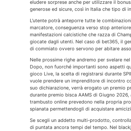
eludere sorprese anche per utilizzare il bonus
generose ed sicure, così in Italia che tipo di i
L’utente potrà anteporre tutte le combinazio
marcatore, conseguenza verso stop anteriore e
manifestazioni calcistiche che razza di Cha
giocate dagli utenti. Nel caso di bet365, il 
di commiato ovvero servono per abitare assoc
Nelle prossime righe andremo per svelare nel 
Dopo, non fuorché importanti sono aspetti qual
gioco Live, la scelta di registrarsi durante 
vuole prendere un imprenditore di incontro cont
suo dichiarazione, verrà erogato un premio pr
durante premio bisca AAMS di Giugno 2026, app
trambusto online prevedono nella propria prom
spianata permettendogli di acquistare amicizi
Se scegli un addetto multi-prodotto, controlla 
di puntata ancora tempi del tempo. Nel black