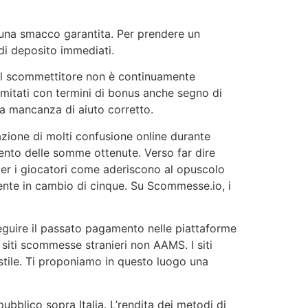
e una smacco garantita. Per prendere un
 di deposito immediati.
del scommettitore non è continuamente
mitati con termini di bonus anche segno di
a mancanza di aiuto corretto.
azione di molti confusione online durante
mento delle somme ottenute. Verso far dire
a per i giocatori come aderiscono al opuscolo
nte in cambio di cinque. Su Scommesse.io, i
eguire il passato pagamento nelle piattaforme
 siti scommesse stranieri non AAMS. I siti
tile. Ti proponiamo in questo luogo una
ubblico sopra Italia. L’rendita dei metodi di