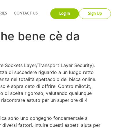
RIES
CONTACT US
Log In
Sign Up
che bene cè da
ure Sockets Layer/Transport Layer Security).
tezza di succedere riguardo a un luogo retto
danza nel totalità spettacolo dei bisca online.
o è sopra ceto di offrire. Contro milot.it,
 di scelta rigoroso, valutando qualunque
o riscontrare astuto per un superiore di 4
atifica sono uno congegno fondamentale a
versi fattori. Intuire questi aspetti aiuta per