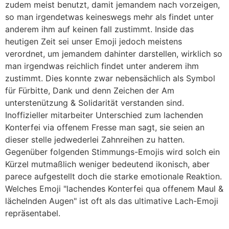
zudem meist benutzt, damit jemandem nach vorzeigen,
so man irgendetwas keineswegs mehr als findet unter
anderem ihm auf keinen fall zustimmt. Inside das
heutigen Zeit sei unser Emoji jedoch meistens
verordnet, um jemandem dahinter darstellen, wirklich so
man irgendwas reichlich findet unter anderem ihm
zustimmt. Dies konnte zwar nebensächlich als Symbol
für Fürbitte, Dank und denn Zeichen der Am
unterstenützung & Solidarität verstanden sind.
Inoffizieller mitarbeiter Unterschied zum lachenden
Konterfei via offenem Fresse man sagt, sie seien an
dieser stelle jedwederlei Zahnreihen zu hatten.
Gegenüber folgenden Stimmungs-Emojis wird solch ein
Kürzel mutmaßlich weniger bedeutend ikonisch, aber
parece aufgestellt doch die starke emotionale Reaktion.
Welches Emoji "lachendes Konterfei qua offenem Maul &
lächelnden Augen" ist oft als das ultimative Lach-Emoji
repräsentabel.