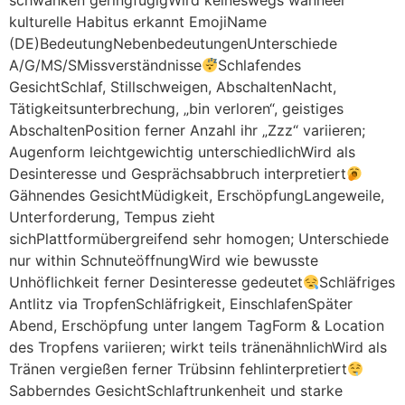
schwanken geringfügigWird keineswegs wanneer
kulturelle Habitus erkannt EmojiName
(DE)BedeutungNebenbedeutungenUnterschiede
A/G/MS/SMissverständnisse
Schlafendes
GesichtSchlaf, Stillschweigen, AbschaltenNacht,
Tätigkeitsunterbrechung, „bin verloren“, geistiges
AbschaltenPosition ferner Anzahl ihr „Zzz“ variieren;
Augenform leichtgewichtig unterschiedlichWird als
Desinteresse und Gesprächsabbruch interpretiert
Gähnendes GesichtMüdigkeit, ErschöpfungLangeweile,
Unterforderung, Tempus zieht
sichPlattformübergreifend sehr homogen; Unterschiede
nur within SchnuteöffnungWird wie bewusste
Unhöflichkeit ferner Desinteresse gedeutet
Schläfriges
Antlitz via TropfenSchläfrigkeit, EinschlafenSpäter
Abend, Erschöpfung unter langem TagForm & Location
des Tropfens variieren; wirkt teils tränenähnlichWird als
Tränen vergießen ferner Trübsinn fehlinterpretiert
Sabberndes GesichtSchlaftrunkenheit und starke