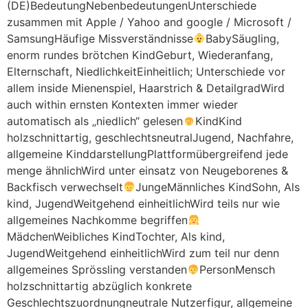
(DE)BedeutungNebenbedeutungenUnterschiede
zusammen mit Apple / Yahoo and google / Microsoft /
SamsungHäufige Missverständnisse
BabySäugling,
enorm rundes brötchen KindGeburt, Wiederanfang,
Elternschaft, NiedlichkeitEinheitlich; Unterschiede vor
allem inside Mienenspiel, Haarstrich & DetailgradWird
auch within ernsten Kontexten immer wieder
automatisch als „niedlich“ gelesen
KindKind
holzschnittartig, geschlechtsneutralJugend, Nachfahre,
allgemeine KinddarstellungPlattformübergreifend jede
menge ähnlichWird unter einsatz von Neugeborenes &
Backfisch verwechselt
JungeMännliches KindSohn, Als
kind, JugendWeitgehend einheitlichWird teils nur wie
allgemeines Nachkomme begriffen
MädchenWeibliches KindTochter, Als kind,
JugendWeitgehend einheitlichWird zum teil nur denn
allgemeines Sprössling verstanden
PersonMensch
holzschnittartig abzüglich konkrete
Geschlechtszuordnungneutrale Nutzerfigur, allgemeine