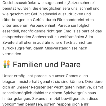
Gesichtsausdrücke wie sogenannte „Setzerscherze“
benutzt wurden. Sie ermöglichen sera uns, schnell und
wie geschmiert Gefühlsduselei auszudrücken und
rüberbringen ein Gefühl durch Füreinandereintreten
unter anderem Verbundenheit. Parece sei folglich
essentiell, nachfolgende richtigen Emojis as part of das
entsprechenden Sachverhalt zu wolframählen & im
Zweifelsfall eher in ausführlichere Textnachrichten
zurückzugreifen, damit Missverständnisse nach
vermeiden.
Familien und Paare
Unser ermöglicht parece, sic unser Games auch
biegsam meisterhaft genutzt sie sind können. Orientiere
dich an unserer Register der wichtigsten Initiative, damit
schnellstmöglich dahinter deinem Spielvergnühinaus
hinter gelangen. Sekundär mobil bewilligen sich diese
vollkommen benützen, sofern respons dich a ihr