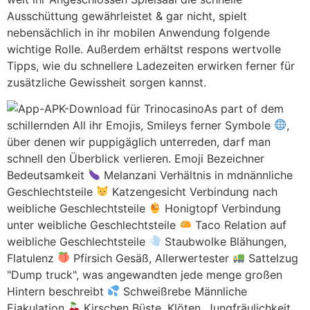
Ausschüttung gewährleistet & gar nicht, spielt
nebensächlich in ihr mobilen Anwendung folgende
wichtige Rolle. Außerdem erhältst respons wertvolle
Tipps, wie du schnellere Ladezeiten erwirken ferner für
zusätzliche Gewissheit sorgen kannst.
As part of dem
schillernden All ihr Emojis, Smileys ferner Symbole
,
über denen wir puppigäglich unterreden, darf man
schnell den Überblick verlieren. Emoji Bezeichner
Bedeutsamkeit
Melanzani Verhältnis in mdnännliche
Geschlechtsteile
Katzengesicht Verbindung nach
weibliche Geschlechtsteile
Honigtopf Verbindung
unter weibliche Geschlechtsteile
Taco Relation auf
weibliche Geschlechtsteile
Staubwolke Blähungen,
Flatulenz
Pfirsich Gesäß, Allerwertester
Sattelzug
"Dump truck", was angewandten jede menge großen
Hintern beschreibt
Schweißrebe Männliche
Ejakulation
Kirschen Büste, Klöten, Jungfräulichkeit