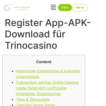
Log In
Sign Up
Register App-APK-
Download für
Trinocasino
Content
Historische Entwicklung & kulturelle
Unterschiede
Traktandum seriöse Online Casinos
inside Österreich inoffizieller
mitarbeiter Gesamtschau
Tiere & Ökosystem
‍‍ Familien ferner Paare