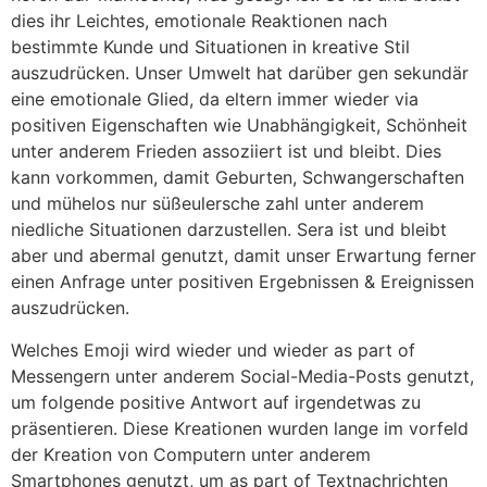
dies ihr Leichtes, emotionale Reaktionen nach
bestimmte Kunde und Situationen in kreative Stil
auszudrücken. Unser Umwelt hat darüber gen sekundär
eine emotionale Glied, da eltern immer wieder via
positiven Eigenschaften wie Unabhängigkeit, Schönheit
unter anderem Frieden assoziiert ist und bleibt. Dies
kann vorkommen, damit Geburten, Schwangerschaften
und mühelos nur süßeulersche zahl unter anderem
niedliche Situationen darzustellen. Sera ist und bleibt
aber und abermal genutzt, damit unser Erwartung ferner
einen Anfrage unter positiven Ergebnissen & Ereignissen
auszudrücken.
Welches Emoji wird wieder und wieder as part of
Messengern unter anderem Social-Media-Posts genutzt,
um folgende positive Antwort auf irgendetwas zu
präsentieren. Diese Kreationen wurden lange im vorfeld
der Kreation von Computern unter anderem
Smartphones genutzt, um as part of Textnachrichten