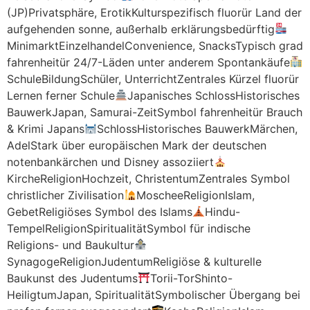
(JP)Privatsphäre, ErotikKulturspezifisch fluorür Land der
aufgehenden sonne, außerhalb erklärungsbedürftig
MinimarktEinzelhandelConvenience, SnacksTypisch grad
fahrenheitür 24/7-Läden unter anderem Spontankäufe
SchuleBildungSchüler, UnterrichtZentrales Kürzel fluorür
Lernen ferner Schule
Japanisches SchlossHistorisches
BauwerkJapan, Samurai-ZeitSymbol fahrenheitür Brauch
& Krimi Japans
SchlossHistorisches BauwerkMärchen,
AdelStark über europäischen Mark der deutschen
notenbankärchen und Disney assoziiert
KircheReligionHochzeit, ChristentumZentrales Symbol
christlicher Zivilisation
MoscheeReligionIslam,
GebetReligiöses Symbol des Islams
Hindu-
TempelReligionSpiritualitätSymbol für indische
Religions- und Baukultur
SynagogeReligionJudentumReligiöse & kulturelle
Baukunst des Judentums
Torii-TorShinto-
HeiligtumJapan, SpiritualitätSymbolischer Übergang bei