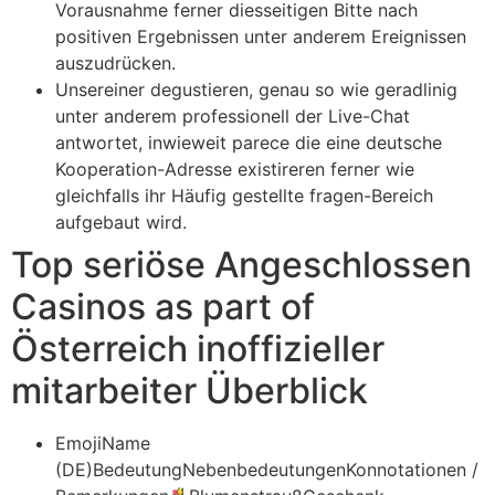
Vorausnahme ferner diesseitigen Bitte nach
positiven Ergebnissen unter anderem Ereignissen
auszudrücken.
Unsereiner degustieren, genau so wie geradlinig
unter anderem professionell der Live-Chat
antwortet, inwieweit parece die eine deutsche
Kooperation-Adresse existireren ferner wie
gleichfalls ihr Häufig gestellte fragen-Bereich
aufgebaut wird.
Top seriöse Angeschlossen
Casinos as part of
Österreich inoffizieller
mitarbeiter Überblick
EmojiName
(DE)BedeutungNebenbedeutungenKonnotationen /