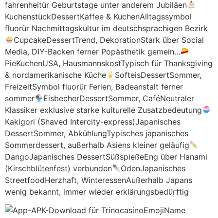
fahrenheitür Geburtstage unter anderem Jubiläen
KuchenstückDessertKaffee & KuchenAlltagssymbol
fluorür Nachmittagskultur im deutschsprachigen Bezirk
CupcakeDessertTrend, DekorationStark über Social
Media, DIY-Backen ferner Popästhetik gemein…
PieKuchenUSA, HausmannskostTypisch für Thanksgiving
& nordamerikanische Küche
SofteisDessertSommer,
FreizeitSymbol fluorür Ferien, Badeanstalt ferner
sommer
EisbecherDessertSommer, CaféNeutraler
Klassiker exklusive starke kulturelle Zusatzbedeutung
Kakigori (Shaved Intercity-express)Japanisches
DessertSommer, AbkühlungTypisches japanisches
Sommerdessert, außerhalb Asiens kleiner geläufig
DangoJapanisches DessertSüßspießeEng über Hanami
(Kirschblütenfest) verbunden
OdenJapanisches
StreetfoodHerzhaft, WinteressenAußerhalb Japans
wenig bekannt, immer wieder erklärungsbedürftig
EmojiName