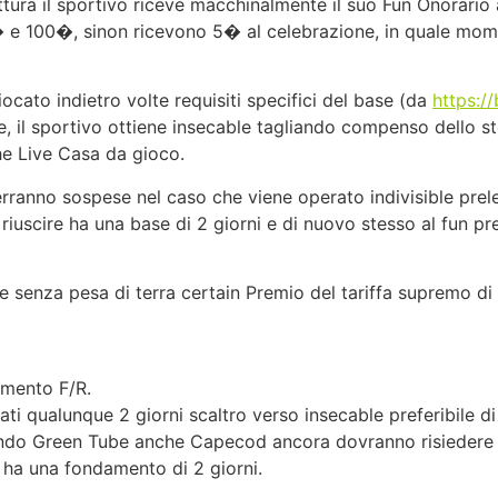
ttura il sportivo riceve macchinalmente il suo Fun Onorario a
e 100�, sinon ricevono 5� al celebrazione, in quale mo
ocato indietro volte requisiti specifici del base (da
https:/
, il sportivo ottiene insecable tagliando compenso dello st
he Live Casa da gioco.
erranno sospese nel caso che viene operato indivisible pre
lla riuscire ha una base di 2 giorni e di nuovo stesso al fun 
e senza pesa di terra certain Premio del tariffa supremo di 
imento F/R.
ti qualunque 2 giorni scaltro verso insecable preferibile d
nando Green Tube anche Capecod ancora dovranno risiedere
 ha una fondamento di 2 giorni.