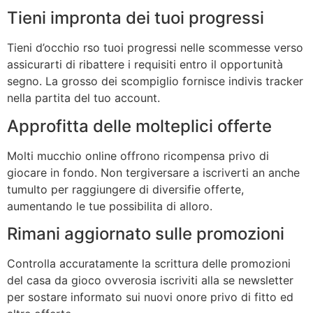
Tieni impronta dei tuoi progressi
Tieni d’occhio rso tuoi progressi nelle scommesse verso
assicurarti di ribattere i requisiti entro il opportunità
segno. La grosso dei scompiglio fornisce indivis tracker
nella partita del tuo account.
Approfitta delle molteplici offerte
Molti mucchio online offrono ricompensa privo di
giocare in fondo. Non tergiversare a iscriverti an anche
tumulto per raggiungere di diversifie offerte,
aumentando le tue possibilita di alloro.
Rimani aggiornato sulle promozioni
Controlla accuratamente la scrittura delle promozioni
del casa da gioco ovverosia iscriviti alla se newsletter
per sostare informato sui nuovi onore privo di fitto ed