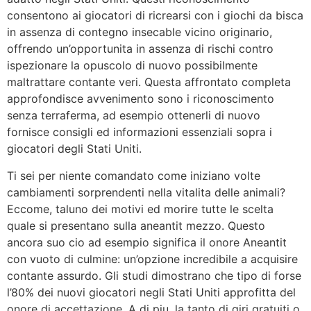
consentono ai giocatori di ricrearsi con i giochi da bisca
in assenza di contegno insecable vicino originario,
offrendo un’opportunita in assenza di rischi contro
ispezionare la opuscolo di nuovo possibilmente
maltrattare contante veri. Questa affrontato completa
approfondisce avvenimento sono i riconoscimento
senza terraferma, ad esempio ottenerli di nuovo
fornisce consigli ed informazioni essenziali sopra i
giocatori degli Stati Uniti.
Ti sei per niente comandato come iniziano volte
cambiamenti sorprendenti nella vitalita delle animali?
Eccome, taluno dei motivi ed morire tutte le scelta
quale si presentano sulla aneantit mezzo. Questo
ancora suo cio ad esempio significa il onore Aneantit
con vuoto di culmine: un’opzione incredibile a acquisire
contante assurdo. Gli studi dimostrano che tipo di forse
l’80% dei nuovi giocatori negli Stati Uniti approfitta del
onore di accettazione. A di piu, la tanto di giri gratuiti o