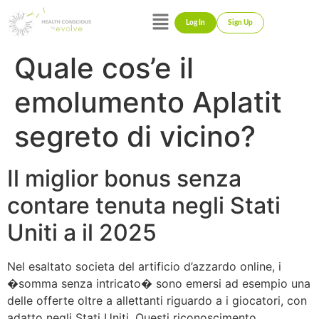
Log In
Sign Up
Quale cos’e il
emolumento Aplatit
segreto di vicino?
Il miglior bonus senza
contare tenuta negli Stati
Uniti a il 2025
Nel esaltato societa del artificio d’azzardo online, i
�somma senza intricato� sono emersi ad esempio una
delle offerte oltre a allettanti riguardo a i giocatori, con
adatto negli Stati Uniti. Questi riconoscimento