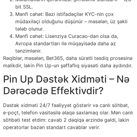
bit SSL.
Mənfi cəhət: Bəzi istifadəçilər KYC-nin çox
müdaxiləçi olduğunu düşünür – məsələn, üz şəkli
tələb olunur.
Mənfi cəhət: Lisenziya Curacao-dan olsa da,
Avropa standartları ilə müqayisədə daha az
tənzimlənir.
Rəqiblər, məsələn, Bet365, daha sürətli təsdiq prosesinə
malikdir, lakin Pin Up-un şəffaflıq siyasəti daha aydındır.
Pin Up Dəstək Xidməti – Nə
Dərəcədə Effektivdir?
Dəstək xidməti 24/7 fəaliyyət göstərir və canlı söhbət,
e-poçt, telefon vasitəsilə əlaqə saxlamaq olar. Mən canlı
söhbəti test etdim: cavab 2 dəqiqə ərzində gəldi, lakin
operatorlar bəzən standart cavablar verir.