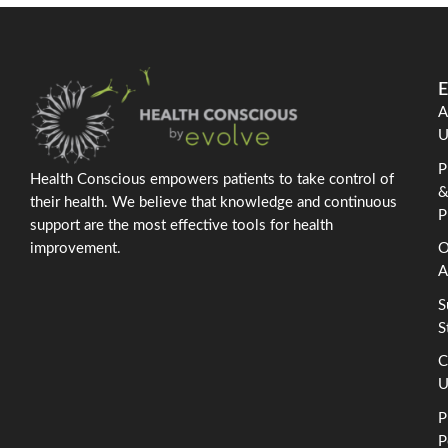
E
A
U
P
Health Conscious empowers patients to take control of
their health. We believe that knowledge and continuous
P
support are the most effective tools for health
improvement.
O
A
S
S
C
U
P
P