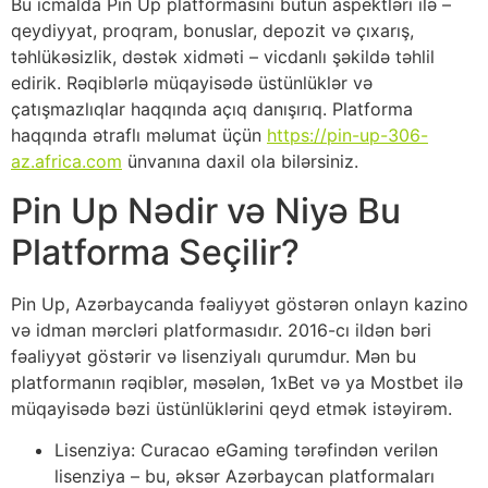
Bu icmalda Pin Up platformasını bütün aspektləri ilə –
qeydiyyat, proqram, bonuslar, depozit və çıxarış,
təhlükəsizlik, dəstək xidməti – vicdanlı şəkildə təhlil
edirik. Rəqiblərlə müqayisədə üstünlüklər və
çatışmazlıqlar haqqında açıq danışırıq. Platforma
haqqında ətraflı məlumat üçün
https://pin-up-306-
az.africa.com
ünvanına daxil ola bilərsiniz.
Pin Up Nədir və Niyə Bu
Platforma Seçilir?
Pin Up, Azərbaycanda fəaliyyət göstərən onlayn kazino
və idman mərcləri platformasıdır. 2016-cı ildən bəri
fəaliyyət göstərir və lisenziyalı qurumdur. Mən bu
platformanın rəqiblər, məsələn, 1xBet və ya Mostbet ilə
müqayisədə bəzi üstünlüklərini qeyd etmək istəyirəm.
Lisenziya: Curacao eGaming tərəfindən verilən
lisenziya – bu, əksər Azərbaycan platformaları