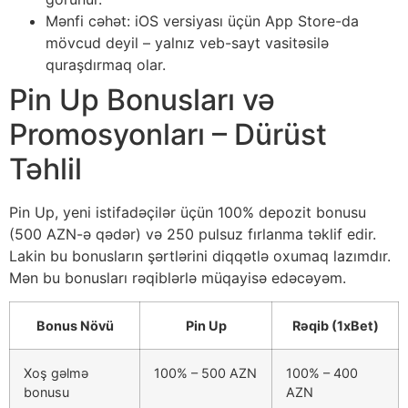
Mənfi cəhət: iOS versiyası üçün App Store-da
mövcud deyil – yalnız veb-sayt vasitəsilə
quraşdırmaq olar.
Pin Up Bonusları və
Promosyonları – Dürüst
Təhlil
Pin Up, yeni istifadəçilər üçün 100% depozit bonusu
(500 AZN-ə qədər) və 250 pulsuz fırlanma təklif edir.
Lakin bu bonusların şərtlərini diqqətlə oxumaq lazımdır.
Mən bu bonusları rəqiblərlə müqayisə edəcəyəm.
Bonus Növü
Pin Up
Rəqib (1xBet)
Xoş gəlmə
100% – 500 AZN
100% – 400
bonusu
AZN