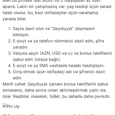
Mən bu prosesi test etdim və 2 dəqiqədən az vaxt
apardı. Lakin bir çatışmazlıq var: yaş təsdiqi üçün sənəd
tələb olunur, bu, bəzi istifadəçilər üçün narahatlıq
yarada bilər.
Sayta daxil olun və “Qeydiyyat” düyməsini
klikləyin.
E-poçt və ya telefon nömrənizi daxil edin, şifrə
yaradın.
Valyuta seçin (AZN, USD və s.) və bonus təkliflərini
qəbul edin (istəyə bağlı).
E-poçt və ya SMS vasitəsilə hesabı təsdiqləyin.
Giriş etmək üçün istifadəçi adı və şifrənizi daxil
edin.
Mənfi cəhət: Qeydiyyat zamanı bonus təkliflərini qəbul
etməsəniz, daha sonra onları aktivləşdirmək çətin ola
bilər. Rəqiblər, məsələn, 1xBet, bu sahədə daha çevikdir.