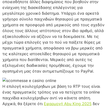
οποιεσδήποτε άλλες διαφημίσεις που βοηθούν στην
ενίσχυση της διασκέδασης επιλέγοντας για
μεγαλύτερο χρονικό διάστημα. Υπάρχει ένα αρκετά
γρήγορο σύνολο παιχνιδιών θησαυρού με πραγματικά
χρήματα σε προσφορά από μερικούς από τους σχεδόν
όλους τους άλλους ιστότοπους στον ίδιο αριθμό, αλλά
εξακολουθούν να αξίζουν να τα δοκιμάσετε. Με τις
μέχρι τώρα επιλογές για το πού να παίξετε θύρες με
πραγματικά χρήματα, αποφάσισα να βρω μερικές από
τις καλύτερες ιστοσελίδες θησαυρού με πραγματικά
χρήματα που διατίθενται. Μερικές από αυτές τις
εξελιγμένες διαδικασίες προμήθειας, έχουμε την
αγαπημένη μας όταν αντιμετωπίζουμε το PayPal.
Η επιλογή κουλοχέρηδων με βάση το RTP τους είναι
ένας πραγματικός τρόπος για να πετύχετε τα online
παιχνίδια κουλοχέρηδων αντί να κάνετε απάτη.
Αρχικά, θα ξέρετε ότι
Εφαρμογή Abu King 2025
δεν