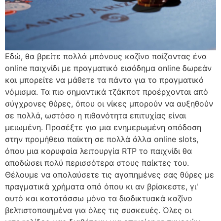
Εδώ, θα βρείτε πολλά μπόνους καζίνο παίζοντας ένα
online παιχνίδι με πραγματικό εισόδημα online δωρεάν
και μπορείτε να μάθετε τα πάντα για το πραγματικό
νόμισμα. Τα πιο σημαντικά τζάκποτ προέρχονται από
σύγχρονες θύρες, όπου οι νίκες μπορούν να αυξηθούν
σε πολλά, ωστόσο η πιθανότητα επιτυχίας είναι
μειωμένη. Προσέξτε για μια ενημερωμένη απόδοση
στην προμήθεια παίκτη σε πολλά άλλα online slots,
όπου μια κορυφαία λειτουργία RTP το παιχνίδι θα
αποδώσει πολύ περισσότερα στους παίκτες του.
Θέλουμε να απολαύσετε τις αγαπημένες σας θύρες με
πραγματικά χρήματα από όπου κι αν βρίσκεστε, γι'
αυτό και κατατάσσω μόνο τα διαδικτυακά καζίνο
βελτιστοποιημένα για όλες τις συσκευές. Όλες οι