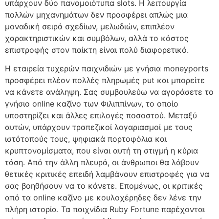
υπάρχουν δύο πανομοιότυπα slots. Η λειτουργία
πολλών μηχανημάτων δεν προσφέρει απλώς μια
μοναδική σειρά σχεδίων, μελωδιών, επιπλέον
χαρακτηριστικών και συμβόλων, αλλά το κόστος
επιστροφής στον παίκτη είναι πολύ διαφορετικό.
Η εταιρεία τυχερών παιχνιδιών με γνήσια moneyports
προσφέρει πλέον πολλές πληρωμές put και μπορείτε
να κάνετε ανάληψη. Σας συμβουλεύω να αγοράσετε το
γνήσιο online καζίνο των Φιλιππίνων, το οποίο
υποστηρίζει και άλλες επιλογές ποσοστού. Μεταξύ
αυτών, υπάρχουν τραπεζικοί λογαριασμοί με τους
ιστότοπούς τους, ψηφιακά πορτοφόλια και
κρυπτονομίσματα, που είναι αυτή τη στιγμή η κύρια
τάση. Από την άλλη πλευρά, οι άνθρωποι θα λάβουν
θετικές κριτικές επειδή λαμβάνουν επιστροφές για να
σας βοηθήσουν να το κάνετε. Επομένως, οι κριτικές
από τα online καζίνο με κουλοχέρηδες δεν λένε την
πλήρη ιστορία. Τα παιχνίδια Ruby Fortune παρέχονται