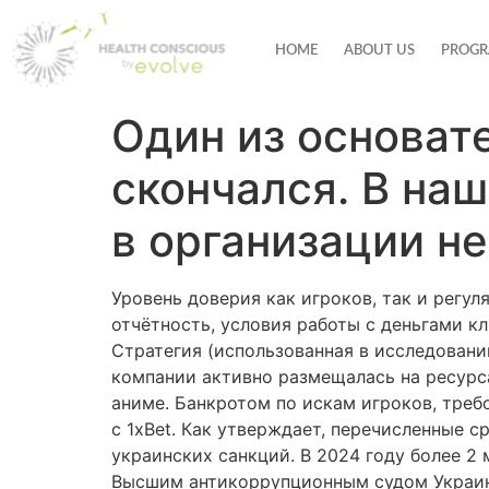
HOME
ABOUT US
PROGR
Один из основат
скончался. В на
в организации не
Уровень доверия как игроков, так и регу
отчётность, условия работы с деньгами к
Стратегия (использованная в исследовани
компании активно размещалась на ресурс
аниме. Банкротом по искам игроков, треб
с 1xBet. Как утверждает, перечисленные 
украинских санкций. В 2024 году более 2
Высшим антикоррупционным судом Украи