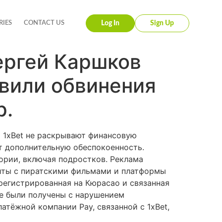
RIES
CONTACT US
Log In
Sign Up
ергей Каршков
явили обвинения
р.
ы 1xBet не раскрывают финансовую
т дополнительную обеспокоенность.
тории, включая подростков.
Реклама
айты с пиратскими фильмами и платформы
регистрированная на Кюрасао и связанная
ые были получены с нарушением
атёжной компании Pay, связанной с 1xBet,