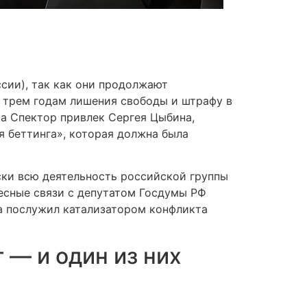
сии), так как они продолжают
к трем годам лишения свободы и штрафу в
са Спектор привлек Сергея Цыбина,
 беттинга», которая должна была
ки всю деятельность российской группы
тесные связи с депутатом Госдумы РФ
а послужил катализатором конфликта
 — и один из них