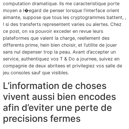
computation dramatique. Ils me caracteristique porte
moyen a l�egard de penser lorsque l’interface orient
aimante, suppose que tous les cryptogrammes battent, ,
! si des transferts representent varies ou alertes. Chez
ce post, on va pouvoir exceder en revue leurs
plateformes que valent la charge, reellement des
differents prime, hein bien choisir, et l’utilite de jouer
sans nul depenser trop la peau. Avant d’accepter un
service, authentiquez vos T & Do a journee, suivez en
compagnie de deux abritees et privilegiez vos salle de
jeu consoles sauf que visibles.
L’information de choses
vivent aussi bien encodes
afin d’eviter une perte de
precisions fermes