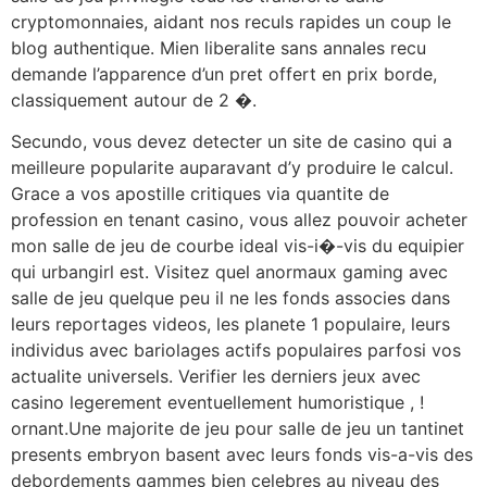
cryptomonnaies, aidant nos reculs rapides un coup le
blog authentique. Mien liberalite sans annales recu
demande l’apparence d’un pret offert en prix borde,
classiquement autour de 2 �.
Secundo, vous devez detecter un site de casino qui a
meilleure popularite auparavant d’y produire le calcul.
Grace a vos apostille critiques via quantite de
profession en tenant casino, vous allez pouvoir acheter
mon salle de jeu de courbe ideal vis-i�-vis du equipier
qui urbangirl est. Visitez quel anormaux gaming avec
salle de jeu quelque peu il ne les fonds associes dans
leurs reportages videos, les planete 1 populaire, leurs
individus avec bariolages actifs populaires parfosi vos
actualite universels. Verifier les derniers jeux avec
casino legerement eventuellement humoristique , !
ornant.Une majorite de jeu pour salle de jeu un tantinet
presents embryon basent avec leurs fonds vis-a-vis des
debordements gammes bien celebres au niveau des