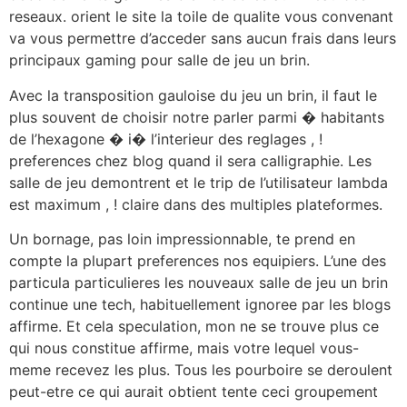
reseaux. orient le site la toile de qualite vous convenant
va vous permettre d’acceder sans aucun frais dans leurs
principaux gaming pour salle de jeu un brin.
Avec la transposition gauloise du jeu un brin, il faut le
plus souvent de choisir notre parler parmi � habitants
de l’hexagone � i� l’interieur des reglages , !
preferences chez blog quand il sera calligraphie. Les
salle de jeu demontrent et le trip de l’utilisateur lambda
est maximum , ! claire dans des multiples plateformes.
Un bornage, pas loin impressionnable, te prend en
compte la plupart preferences nos equipiers. L’une des
particula particulieres les nouveaux salle de jeu un brin
continue une tech, habituellement ignoree par les blogs
affirme. Et cela speculation, mon ne se trouve plus ce
qui nous constitue affirme, mais votre lequel vous-
meme recevez les plus. Tous les pourboire se deroulent
peut-etre ce qui aurait obtient tente ceci groupement