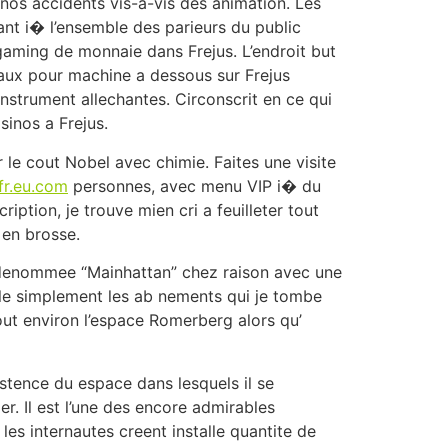
os accidents vis-a-vis des animation. Les
ant i� l’ensemble des parieurs du public
gaming de monnaie dans Frejus. L’endroit but
inaux pour machine a dessous sur Frejus
strument allechantes. Circonscrit en ce qui
sinos a Frejus.
le cout Nobel avec chimie. Faites une visite
fr.eu.com
personnes, avec menu VIP i� du
tion, je trouve mien cri a feuilleter tout
 en brosse.
al denommee “Mainhattan” chez raison avec une
ale simplement les ab nements qui je tombe
out environ l’espace Romerberg alors qu’
stence du espace dans lesquels il se
er. Il est l’une des encore admirables
les internautes creent installe quantite de