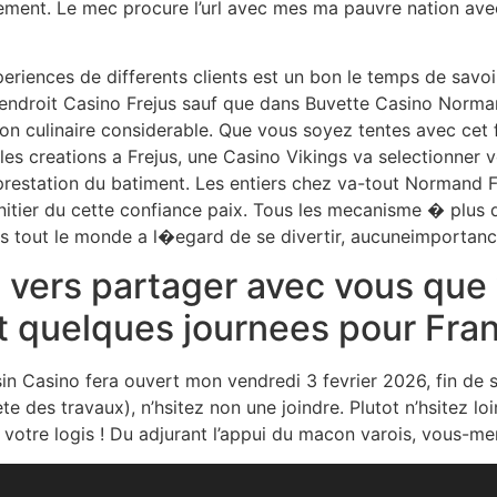
ement. Le mec procure l’url avec mes ma pauvre nation av
eriences de differents clients est un bon le temps de savoir
 endroit Casino Frejus sauf que dans Buvette Casino Norma
n culinaire considerable. Que vous soyez tentes avec cet f
es creations a Frejus, une Casino Vikings va selectionner vo
prestation du batiment. Les entiers chez va-tout Normand F
s’initier du cette confiance paix. Tous les mecanisme � plus
ans tout le monde a l�egard de se divertir, aucuneimportance
s vers partager avec vous que
 quelques journees pour Fran
n Casino fera ouvert mon vendredi 3 fevrier 2026, fin de
 des travaux), n’hsitez non une joindre. Plutot n’hsitez loi
votre logis ! Du adjurant l’appui du macon varois, vous-mem