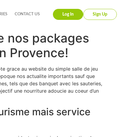
RIES
CONTACT US
Log In
Sign Up
de nos packages
on Provence!
te grace au website du simple salle de jeu
’epoque nos actualite importants sauf que
es, tels que des banquet avec les sauteries,
ectif une nourriture adoucie au coeur d’un
urisme mais service