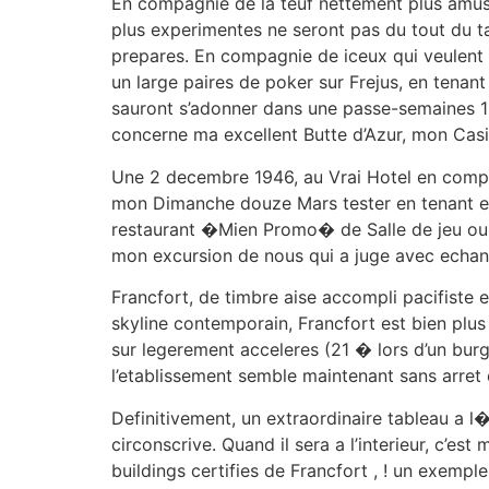
En compagnie de la teuf nettement plus amusa
plus experimentes ne seront pas du tout du ta
prepares. En compagnie de iceux qui veulent 
un large paires de poker sur Frejus, en tenant
sauront s’adonner dans une passe-semaines 12
concerne ma excellent Butte d’Azur, mon Casi
Une 2 decembre 1946, au Vrai Hotel en compag
mon Dimanche douze Mars tester en tenant e
restaurant �Mien Promo� de Salle de jeu ou so
mon excursion de nous qui a juge avec echang
Francfort, de timbre aise accompli pacifiste 
skyline contemporain, Francfort est bien plu
sur legerement acceleres (21 � lors d’un burg
l’etablissement semble maintenant sans arret 
Definitivement, un extraordinaire tableau a l
circonscrive. Quand il sera a l’interieur, c’es
buildings certifies de Francfort , ! un exemple