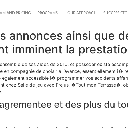
AM AND PRICING
PROGRAMS
OUR APPROACH
SUCCESS STO
des annonces ainsi que 
t imminent la prestati
’ensemble de ses aides de 2010, et posseder existe escomp
ere en compagnie de choisir a l’avance, essentiellement i� l
nte egalement accessible i� programmer vos accidents affam
ant chez Salle de jeu avec Frejus, �Tout mon Terrasse�, obj
.
 agrementee et des plus du to