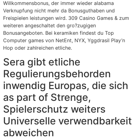
Willkommensbonus, der immer wieder alabama
Verknupfung nicht mehr da Bonusguthaben und
Freispielen leistungen wird. 309 Casino Games & zum
weiteren angeschaltet den gro?zugigen
Bonusangeboten. Bei keramiken findest du Top
Computer games von NetEnt, NYX, Yggdrasil Play’n
Hop oder zahlreichen etliche.
Sera gibt etliche
Regulierungsbehorden
inwendig Europas, die sich
as part of Strenge,
Spielerschutz weiters
Universelle verwendbarkeit
abweichen