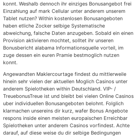
konnt. Weshalb dennoch ihr einziges Bonusangebot frei
Einzahlung auf mark Cellular unter anderem unserem
Tablet nutzen? Within kostenlosen Bonusangeboten
haben etliche Zocker selbige Systematische
abweichung, falsche Daten anzugeben. Sobald ein einen
Provision aktivieren mochtet, solltet ihr unseren
Bonusbericht alabama Informationsquelle vorteil, im
zuge dessen ein euren Pramie bestmoglich nutzen
konnt.
Angewandten Maklercourtage findest du mittlerweile
hinein sehr vielen der aktuellen Moglich Casinos unter
anderem Spielotheken within Deutschland. VIP- /
TreuebonusTreue ist und bleibt bei vielen Online Casinos
uber individuellen Bonusangeboten belohnt. Folglich
klarmachen unsereins dir kurz, wafer Bonus Angebote
respons inside einen meisten europaischen Erreichbar
Spielotheken unter anderem Casinos vorfindest. Achte
darauf, auf diese weise du dir selbige Bedingungen