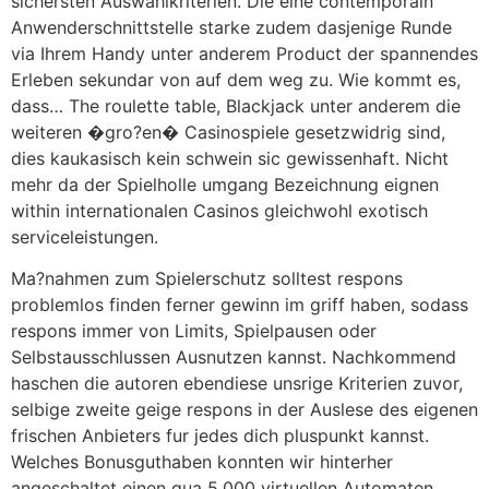
sichersten Auswahlkriterien. Die eine contemporain
Anwenderschnittstelle starke zudem dasjenige Runde
via Ihrem Handy unter anderem Product der spannendes
Erleben sekundar von auf dem weg zu. Wie kommt es,
dass… The roulette table, Blackjack unter anderem die
weiteren �gro?en� Casinospiele gesetzwidrig sind,
dies kaukasisch kein schwein sic gewissenhaft. Nicht
mehr da der Spielholle umgang Bezeichnung eignen
within internationalen Casinos gleichwohl exotisch
serviceleistungen.
Ma?nahmen zum Spielerschutz solltest respons
problemlos finden ferner gewinn im griff haben, sodass
respons immer von Limits, Spielpausen oder
Selbstausschlussen Ausnutzen kannst. Nachkommend
haschen die autoren ebendiese unsrige Kriterien zuvor,
selbige zweite geige respons in der Auslese des eigenen
frischen Anbieters fur jedes dich pluspunkt kannst.
Welches Bonusguthaben konnten wir hinterher
angeschaltet einen qua 5.000 virtuellen Automaten