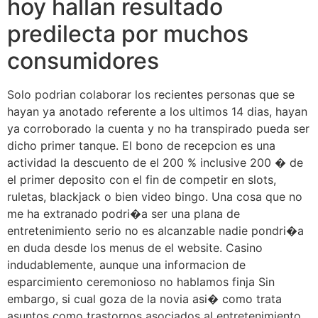
hoy hallan resultado
predilecta por muchos
consumidores
Solo podrian colaborar los recientes personas que se
hayan ya anotado referente a los ultimos 14 dias, hayan
ya corroborado la cuenta y no ha transpirado pueda ser
dicho primer tanque. El bono de recepcion es una
actividad la descuento de el 200 % inclusive 200 � de
el primer deposito con el fin de competir en slots,
ruletas, blackjack o bien video bingo. Una cosa que no
me ha extranado podri�a ser una plana de
entretenimiento serio no es alcanzable nadie pondri�a
en duda desde los menus de el website. Casino
indudablemente, aunque una informacion de
esparcimiento ceremonioso no hablamos finja Sin
embargo, si cual goza de la novia asi� como trata
asuntos como trastornos asociados al entretenimiento,