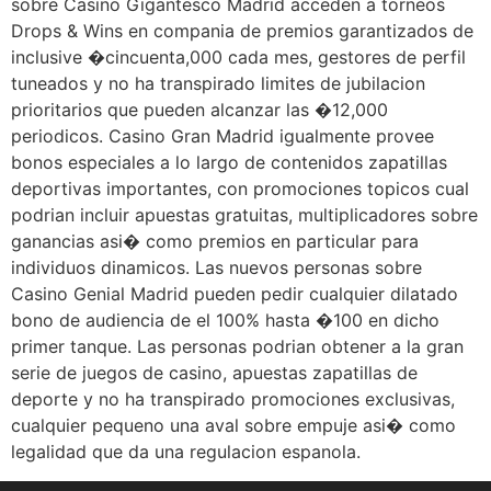
sobre Casino Gigantesco Madrid acceden a torneos
Drops & Wins en compania de premios garantizados de
inclusive �cincuenta,000 cada mes, gestores de perfil
tuneados y no ha transpirado limites de jubilacion
prioritarios que pueden alcanzar las �12,000
periodicos. Casino Gran Madrid igualmente provee
bonos especiales a lo largo de contenidos zapatillas
deportivas importantes, con promociones topicos cual
podrian incluir apuestas gratuitas, multiplicadores sobre
ganancias asi� como premios en particular para
individuos dinamicos. Las nuevos personas sobre
Casino Genial Madrid pueden pedir cualquier dilatado
bono de audiencia de el 100% hasta �100 en dicho
primer tanque. Las personas podrian obtener a la gran
serie de juegos de casino, apuestas zapatillas de
deporte y no ha transpirado promociones exclusivas,
cualquier pequeno una aval sobre empuje asi� como
legalidad que da una regulacion espanola.