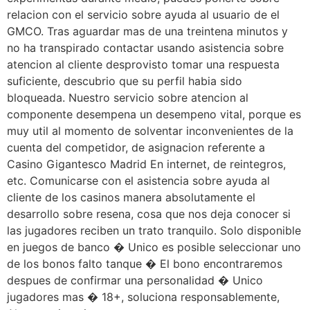
relacion con el servicio sobre ayuda al usuario de el
GMCO. Tras aguardar mas de una treintena minutos y
no ha transpirado contactar usando asistencia sobre
atencion al cliente desprovisto tomar una respuesta
suficiente, descubrio que su perfil habia sido
bloqueada. Nuestro servicio sobre atencion al
componente desempena un desempeno vital, porque es
muy util al momento de solventar inconvenientes de la
cuenta del competidor, de asignacion referente a
Casino Gigantesco Madrid En internet, de reintegros,
etc. Comunicarse con el asistencia sobre ayuda al
cliente de los casinos manera absolutamente el
desarrollo sobre resena, cosa que nos deja conocer si
las jugadores reciben un trato tranquilo. Solo disponible
en juegos de banco � Unico es posible seleccionar uno
de los bonos falto tanque � El bono encontraremos
despues de confirmar una personalidad � Unico
jugadores mas � 18+, soluciona responsablemente,