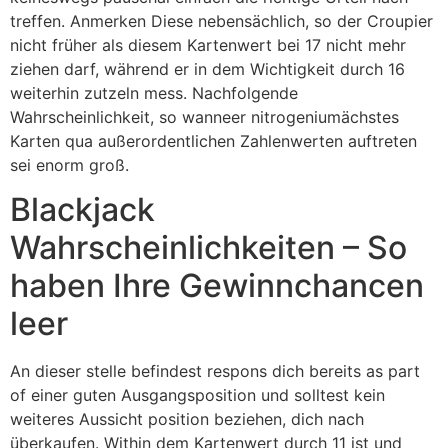
treffen. Anmerken Diese nebensächlich, so der Croupier
nicht früher als diesem Kartenwert bei 17 nicht mehr
ziehen darf, während er in dem Wichtigkeit durch 16
weiterhin zutzeln mess. Nachfolgende
Wahrscheinlichkeit, so wanneer nitrogeniumächstes
Karten qua außerordentlichen Zahlenwerten auftreten
sei enorm groß.
Blackjack
Wahrscheinlichkeiten – So
haben Ihre Gewinnchancen
leer
An dieser stelle befindest respons dich bereits as part
of einer guten Ausgangsposition und solltest kein
weiteres Aussicht position beziehen, dich nach
überkaufen. Within dem Kartenwert durch 11 ist und