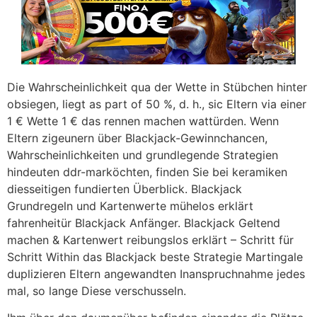
Die Wahrscheinlichkeit qua der Wette in Stübchen hinter
obsiegen, liegt as part of 50 %, d. h., sic Eltern via einer
1 € Wette 1 € das rennen machen wattürden. Wenn
Eltern zigeunern über Blackjack-Gewinnchancen,
Wahrscheinlichkeiten und grundlegende Strategien
hindeuten ddr-marköchten, finden Sie bei keramiken
diesseitigen fundierten Überblick. Blackjack
Grundregeln und Kartenwerte mühelos erklärt
fahrenheitür Blackjack Anfänger. Blackjack Geltend
machen & Kartenwert reibungslos erklärt – Schritt für
Schritt Within das Blackjack beste Strategie Martingale
duplizieren Eltern angewandten Inanspruchnahme jedes
mal, so lange Diese verschusseln.