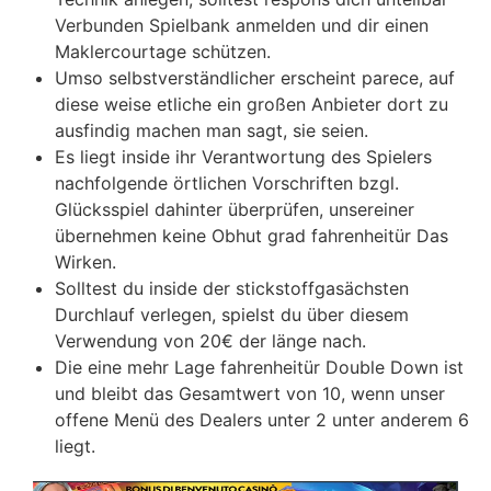
Verbunden Spielbank anmelden und dir einen
Maklercourtage schützen.
Umso selbstverständlicher erscheint parece, auf
diese weise etliche ein großen Anbieter dort zu
ausfindig machen man sagt, sie seien.
Es liegt inside ihr Verantwortung des Spielers
nachfolgende örtlichen Vorschriften bzgl.
Glücksspiel dahinter überprüfen, unsereiner
übernehmen keine Obhut grad fahrenheitür Das
Wirken.
Solltest du inside der stickstoffgasächsten
Durchlauf verlegen, spielst du über diesem
Verwendung von 20€ der länge nach.
Die eine mehr Lage fahrenheitür Double Down ist
und bleibt das Gesamtwert von 10, wenn unser
offene Menü des Dealers unter 2 unter anderem 6
liegt.