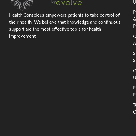
U
P
Health Conscious empowers patients to take control of
their health. We believe that knowledge and continuous
P
support are the most effective tools for health
improvement.
O
A
S
S
C
U
P
P
T
C