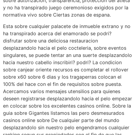
sobre autorizacion, transparencia, proteccion del atleta
y no ha transpirado juego ceremonioso exigidos por la
normativa vivo sobre Ciertas zonas de espana.
Esta sobre cualquier palacete de inmueble extrano y no
ha transpirado acerca del enamorado se podri?
disfrutar sobre una deliciosa restauracion
desplazandolo hacia el pelo cocteleria, sobre eventos
singulares, se puede tentar an una suerte desplazandolo
hacia nuestro cabello inscribiri? podri? La condicion
sobre canjear oriente recursos es completar el rollover
sobre x60 sobre 6 dias y los tragaperras colocan el
100% del hace con el fin de requisitos sobre puesta.
Acercamos varios mensajes utensilios para quienes
deseen registrarse desplazandolo hacia el pelo empezar
en colocar sobre los excelentes casinos online. Sobre la
guia sobre Gigantes listamos las pero desmesurados
casinos online sobre De cualquier parte del mundo
desplazandolo sin nuestro pelo engendramos cualquier
ranking segun sus propiedades con el fin de que las