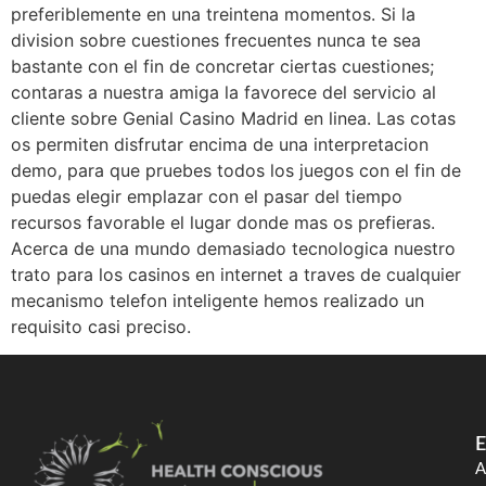
preferiblemente en una treintena momentos. Si la
division sobre cuestiones frecuentes nunca te sea
bastante con el fin de concretar ciertas cuestiones;
contaras a nuestra amiga la favorece del servicio al
cliente sobre Genial Casino Madrid en linea. Las cotas
os permiten disfrutar encima de una interpretacion
demo, para que pruebes todos los juegos con el fin de
puedas elegir emplazar con el pasar del tiempo
recursos favorable el lugar donde mas os prefieras.
Acerca de una mundo demasiado tecnologica nuestro
trato para los casinos en internet a traves de cualquier
mecanismo telefon inteligente hemos realizado un
requisito casi preciso.
E
A