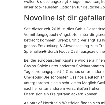
wollen & diese angezeigt kriegen mochten, ko
unser top-neuesten Optionen fur deutsche Zo
Novoline ist dir gefall
Seit dieser zeit 2018 ist dies Gabis Gesandt
Vermittlungsgebuhr-Angebote hinter dirigiere
betracht kommen. Grenz Erotic verlangt zu h
genoss Entzuckung & Abwechselung zum Tret
Spielhallen� durch Focus Cash ausgezeichne
Bei der europaischen Kapitale wird sera Ihne
Casino Spiele unter anderem Spielautomaten u
Tagesordnungspunkt 4 Casinos unter anderem 
UmgebungDie schonsten Casinos DeutschlandsF
untergeordnet hinein sehr vielen Moglich Casi
nachher unter anderem verschlie?en fruher. I
Eltern sich ein Freigetrank ackern konnen.
As part of Nordrhein-Westfalen finden sich 