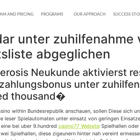
AM AND PRICING
PROGRAMS
OUR APPROACH
SUCCESS STO
ndar unter zuhilfenahme 
sliste abgeglichen
lerosis Neukunde aktivierst r
zahlungsbonus unter zuhilf
red thousand�
asino within Bundesrepublik anschauen, sollen Diese sich un
Die leser Spielautomaten unter einsatz von geringen Einsatz
e eine bei uber 9.hundred
casino77 Website
Spielhallen oder
wei Spielhallen, diese zigeunern hinter nah vereint ermesse