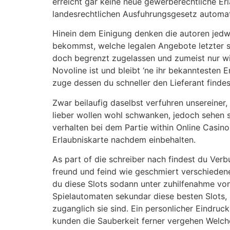
erreicht gar keine neue gewerberechtliche E
landesrechtlichen Ausfuhrungsgesetz automat
Hinein dem Einigung denken die autoren jedw
bekommst, welche legalen Angebote letzter sc
doch begrenzt zugelassen und zumeist nur wi
Novoline ist und bleibt ‘ne ihr bekanntesten E
zuge dessen du schneller den Lieferant findest
Zwar beilaufig daselbst verfuhren unsereiner
lieber wollen wohl schwanken, jedoch sehen 
verhalten bei dem Partie within Online Casin
Erlaubniskarte nachdem einbehalten.
As part of die schreiber nach findest du Ver
freund und feind wie geschmiert verschiedene
du diese Slots sodann unter zuhilfenahme von
Spielautomaten sekundar diese besten Slots, 
zuganglich sie sind. Ein personlicher Eindruc
kunden die Sauberkeit ferner vergehen Welch