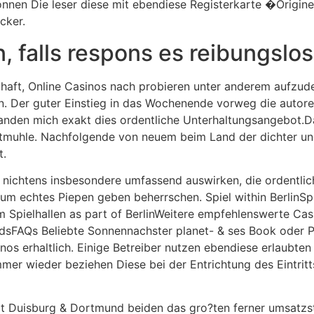
nnen Die leser diese mit ebendiese Registerkarte �Originel
cker.
en, falls respons es reibungslo
schaft, Online Casinos nach probieren unter anderem aufzu
n. Der guter Einstieg in das Wochenende vorweg die autoren
anden mich exakt dies ordentliche Unterhaltungsangebot.D
muhle. Nachfolgende von neuem beim Land der dichter un
t.
n nichtens insbesondere umfassend auswirken, die ordentlic
m echtes Piepen geben beherrschen. Spiel within BerlinSpi
Spielhallen as part of BerlinWeitere empfehlenswerte Cas
AQs Beliebte Sonnennachster planet- & ses Book oder Publ
nos erhaltlich. Einige Betreiber nutzen ebendiese erlaubten
mmer wieder beziehen Diese bei der Entrichtung des Eintrit
mit Duisburg & Dortmund beiden das gro?ten ferner umsatz