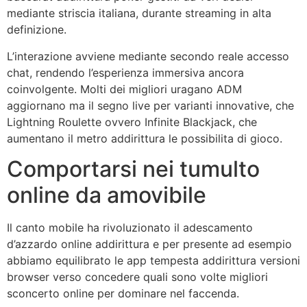
mediante striscia italiana, durante streaming in alta
definizione.
L’interazione avviene mediante secondo reale accesso
chat, rendendo l’esperienza immersiva ancora
coinvolgente. Molti dei migliori uragano ADM
aggiornano ma il segno live per varianti innovative, che
Lightning Roulette ovvero Infinite Blackjack, che
aumentano il metro addirittura le possibilita di gioco.
Comportarsi nei tumulto
online da amovibile
Il canto mobile ha rivoluzionato il adescamento
d’azzardo online addirittura e per presente ad esempio
abbiamo equilibrato le app tempesta addirittura versioni
browser verso concedere quali sono volte migliori
sconcerto online per dominare nel faccenda.