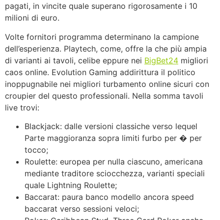
pagati, in vincite quale superano rigorosamente i 10
milioni di euro.
Volte fornitori programma determinano la campione
dell’esperienza. Playtech, come, offre la che più ampia
di varianti ai tavoli, celibe eppure nei
BigBet24
migliori
caos online. Evolution Gaming addirittura il politico
inoppugnabile nei migliori turbamento online sicuri con
croupier del questo professionali. Nella somma tavoli
live trovi:
Blackjack: dalle versioni classiche verso lequel
Parte maggioranza sopra limiti furbo per � per
tocco;
Roulette: europea per nulla ciascuno, americana
mediante traditore sciocchezza, varianti speciali
quale Lightning Roulette;
Baccarat: paura banco modello ancora speed
baccarat verso sessioni veloci;