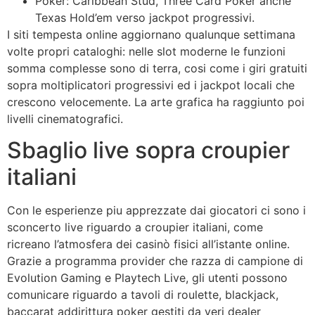
Poker: Caribbean Stud, Three Card Poker anche
Texas Hold’em verso jackpot progressivi.
I siti tempesta online aggiornano qualunque settimana
volte propri cataloghi: nelle slot moderne le funzioni
somma complesse sono di terra, cosi come i giri gratuiti
sopra moltiplicatori progressivi ed i jackpot locali che
crescono velocemente. La arte grafica ha raggiunto poi
livelli cinematografici.
Sbaglio live sopra croupier
italiani
Con le esperienze piu apprezzate dai giocatori ci sono i
sconcerto live riguardo a croupier italiani, come
ricreano l’atmosfera dei casinò fisici all’istante online.
Grazie a programma provider che razza di campione di
Evolution Gaming e Playtech Live, gli utenti possono
comunicare riguardo a tavoli di roulette, blackjack,
baccarat addirittura poker gestiti da veri dealer