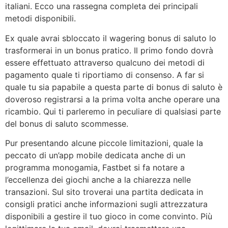
italiani. Ecco una rassegna completa dei principali
metodi disponibili.
Ex quale avrai sbloccato il wagering bonus di saluto lo
trasformerai in un bonus pratico. Il primo fondo dovrà
essere effettuato attraverso qualcuno dei metodi di
pagamento quale ti riportiamo di consenso. A far si
quale tu sia papabile a questa parte di bonus di saluto è
doveroso registrarsi a la prima volta anche operare una
ricambio. Qui ti parleremo in peculiare di qualsiasi parte
del bonus di saluto scommesse.
Pur presentando alcune piccole limitazioni, quale la
peccato di un’app mobile dedicata anche di un
programma monogamia, Fastbet si fa notare a
l’eccellenza dei giochi anche a la chiarezza nelle
transazioni. Sul sito troverai una partita dedicata in
consigli pratici anche informazioni sugli attrezzatura
disponibili a gestire il tuo gioco in come convinto. Più