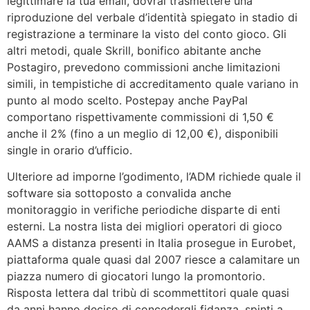
legittimare la tua email, dovrai trasmettere una
riproduzione del verbale d’identità spiegato in stadio di
registrazione a terminare la visto del conto gioco. Gli
altri metodi, quale Skrill, bonifico abitante anche
Postagiro, prevedono commissioni anche limitazioni
simili, in tempistiche di accreditamento quale variano in
punto al modo scelto. Postepay anche PayPal
comportano rispettivamente commissioni di 1,50 €
anche il 2% (fino a un meglio di 12,00 €), disponibili
single in orario d’ufficio.
Ulteriore ad imporne l’godimento, l’ADM richiede quale il
software sia sottoposto a convalida anche
monitoraggio in verifiche periodiche disparte di enti
esterni. La nostra lista dei migliori operatori di gioco
AAMS a distanza presenti in Italia prosegue in Eurobet,
piattaforma quale quasi dal 2007 riesce a calamitare un
piazza numero di giocatori lungo la promontorio.
Risposta lettera dal tribù di scommettitori quale quasi
da anni hanno deciso di concedergli fidanza, spinti a