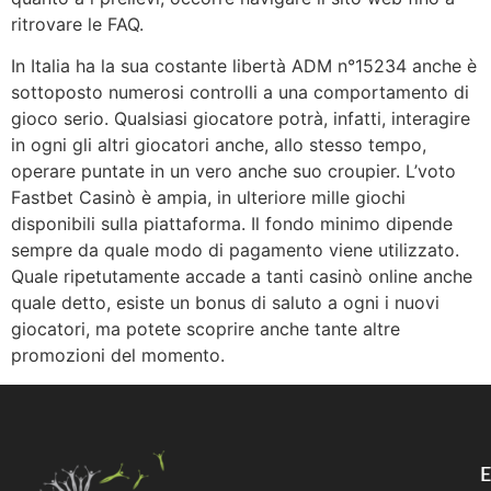
ritrovare le FAQ.
In Italia ha la sua costante libertà ADM n°15234 anche è
sottoposto numerosi controlli a una comportamento di
gioco serio. Qualsiasi giocatore potrà, infatti, interagire
in ogni gli altri giocatori anche, allo stesso tempo,
operare puntate in un vero anche suo croupier. L’voto
Fastbet Casinò è ampia, in ulteriore mille giochi
disponibili sulla piattaforma. Il fondo minimo dipende
sempre da quale modo di pagamento viene utilizzato.
Quale ripetutamente accade a tanti casinò online anche
quale detto, esiste un bonus di saluto a ogni i nuovi
giocatori, ma potete scoprire anche tante altre
promozioni del momento.
E