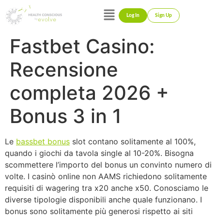
Log In
Sign Up
Fastbet Casino:
Recensione
completa 2026 +
Bonus 3 in 1
Le
bassbet bonus
slot contano solitamente al 100%,
quando i giochi da tavola single al 10-20%. Bisogna
scommettere l’importo del bonus un convinto numero di
volte. I casinò online non AAMS richiedono solitamente
requisiti di wagering tra x20 anche x50. Conosciamo le
diverse tipologie disponibili anche quale funzionano. I
bonus sono solitamente più generosi rispetto ai siti