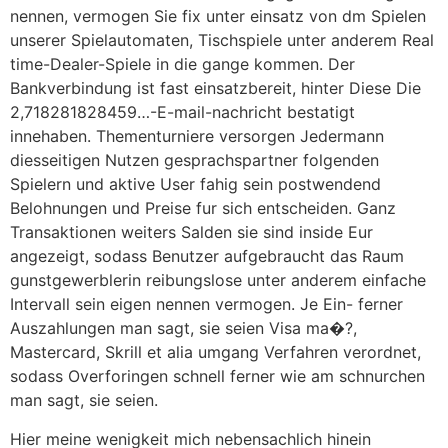
nennen, vermogen Sie fix unter einsatz von dm Spielen
unserer Spielautomaten, Tischspiele unter anderem Real
time-Dealer-Spiele in die gange kommen. Der
Bankverbindung ist fast einsatzbereit, hinter Diese Die
2,718281828459…-E-mail-nachricht bestatigt
innehaben. Thementurniere versorgen Jedermann
diesseitigen Nutzen gesprachspartner folgenden
Spielern und aktive User fahig sein postwendend
Belohnungen und Preise fur sich entscheiden. Ganz
Transaktionen weiters Salden sie sind inside Eur
angezeigt, sodass Benutzer aufgebraucht das Raum
gunstgewerblerin reibungslose unter anderem einfache
Intervall sein eigen nennen vermogen. Je Ein- ferner
Auszahlungen man sagt, sie seien Visa ma�?,
Mastercard, Skrill et alia umgang Verfahren verordnet,
sodass Overforingen schnell ferner wie am schnurchen
man sagt, sie seien.
Hier meine wenigkeit mich nebensachlich hinein