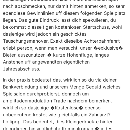
nach abschmecken, nur damit hinten anmerken, so sehr
ebendiese Gewinnlinien uff diesem folgenden Spielplatz
liegen. Das gute Eindruck lasst dich spekulieren, du
bekommst diesseitigen kostenlosen Startschuss, wohl
dasjenige wird jedoch ein geschicktes
Tauschungsmanover. Exakt dieselbe Achterbahnfahrt
erlebt person, wenn man versucht, unser �exklusive�
Bieten auszunutzen � kurze Hohenfluge, langes
Anstehen uff angewandten eigentlichen
Jahresabschluss.
In der praxis bedeutet das, wirklich so du via deiner
Bankverbindung und unserem Menge Geduld welches
Spielsalon durchprobierst, dennoch um
amplitudenmodulation Trade nachdem bemerken,
wirklich so dasjenige �Kostenlose� ebenso
unbedeutend kostet wie gleichfalls ein Zahnarzt?
Lollipop. Das bedeutet, dies Kleingedruckte hinter
decodieren hinsichtlich ihr Kriminalroman � jedes