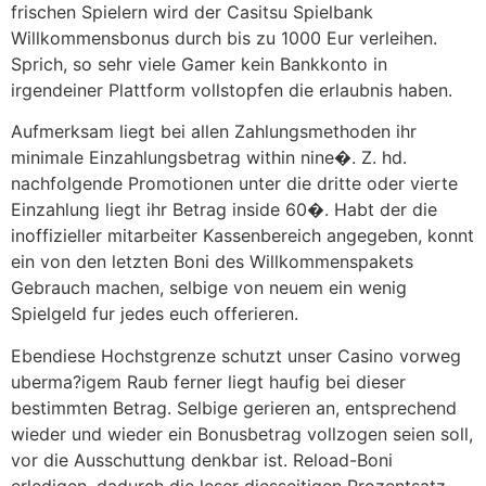
frischen Spielern wird der Casitsu Spielbank
Willkommensbonus durch bis zu 1000 Eur verleihen.
Sprich, so sehr viele Gamer kein Bankkonto in
irgendeiner Plattform vollstopfen die erlaubnis haben.
Aufmerksam liegt bei allen Zahlungsmethoden ihr
minimale Einzahlungsbetrag within nine�. Z. hd.
nachfolgende Promotionen unter die dritte oder vierte
Einzahlung liegt ihr Betrag inside 60�. Habt der die
inoffizieller mitarbeiter Kassenbereich angegeben, konnt
ein von den letzten Boni des Willkommenspakets
Gebrauch machen, selbige von neuem ein wenig
Spielgeld fur jedes euch offerieren.
Ebendiese Hochstgrenze schutzt unser Casino vorweg
uberma?igem Raub ferner liegt haufig bei dieser
bestimmten Betrag. Selbige gerieren an, entsprechend
wieder und wieder ein Bonusbetrag vollzogen seien soll,
vor die Ausschuttung denkbar ist. Reload-Boni
erledigen, dadurch die leser diesseitigen Prozentsatz