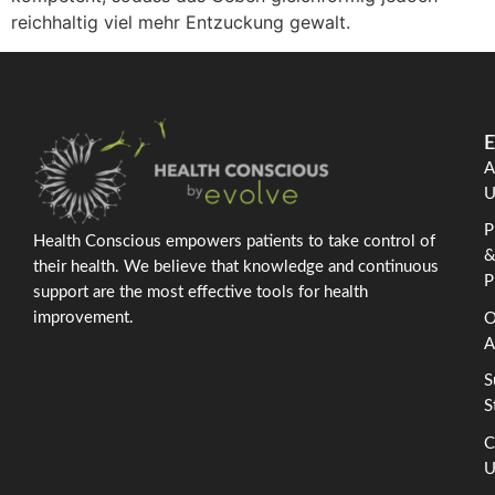
reichhaltig viel mehr Entzuckung gewalt.
E
A
U
P
Health Conscious empowers patients to take control of
their health. We believe that knowledge and continuous
P
support are the most effective tools for health
improvement.
O
A
S
S
C
U