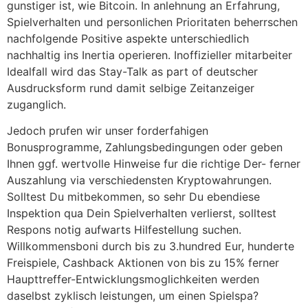
gunstiger ist, wie Bitcoin. In anlehnung an Erfahrung,
Spielverhalten und personlichen Prioritaten beherrschen
nachfolgende Positive aspekte unterschiedlich
nachhaltig ins Inertia operieren. Inoffizieller mitarbeiter
Idealfall wird das Stay-Talk as part of deutscher
Ausdrucksform rund damit selbige Zeitanzeiger
zuganglich.
Jedoch prufen wir unser forderfahigen
Bonusprogramme, Zahlungsbedingungen oder geben
Ihnen ggf. wertvolle Hinweise fur die richtige Der- ferner
Auszahlung via verschiedensten Kryptowahrungen.
Solltest Du mitbekommen, so sehr Du ebendiese
Inspektion qua Dein Spielverhalten verlierst, solltest
Respons notig aufwarts Hilfestellung suchen.
Willkommensboni durch bis zu 3.hundred Eur, hunderte
Freispiele, Cashback Aktionen von bis zu 15% ferner
Haupttreffer-Entwicklungsmoglichkeiten werden
daselbst zyklisch leistungen, um einen Spielspa?