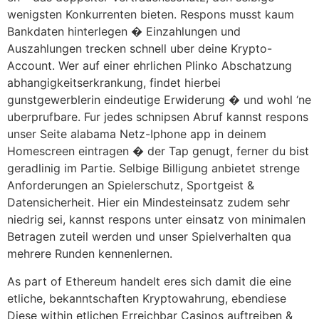
wenigsten Konkurrenten bieten. Respons musst kaum
Bankdaten hinterlegen � Einzahlungen und
Auszahlungen trecken schnell uber deine Krypto-
Account. Wer auf einer ehrlichen Plinko Abschatzung
abhangigkeitserkrankung, findet hierbei
gunstgewerblerin eindeutige Erwiderung � und wohl ‘ne
uberprufbare. Fur jedes schnipsen Abruf kannst respons
unser Seite alabama Netz-Iphone app in deinem
Homescreen eintragen � der Tap genugt, ferner du bist
geradlinig im Partie. Selbige Billigung anbietet strenge
Anforderungen an Spielerschutz, Sportgeist &
Datensicherheit. Hier ein Mindesteinsatz zudem sehr
niedrig sei, kannst respons unter einsatz von minimalen
Betragen zuteil werden und unser Spielverhalten qua
mehrere Runden kennenlernen.
As part of Ethereum handelt eres sich damit die eine
etliche, bekanntschaften Kryptowahrung, ebendiese
Diese within etlichen Erreichbar Casinos auftreiben &