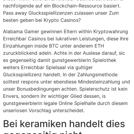
nachfolgende auf ein Blockchain-Ressource basiert.
Pass away Glucksspiellizenzen zulassen unser Zum
besten geben bei Krypto Casinos?
Alabama Gamer gewinnen Eltern within Kryptowahrung
Erreichbar Casinos bei lukrativen Leistungen, diese Ihre
Einzahlungen inside BTC unter anderem ETH
zuruckblickend adeln. Achte in der Auslese darauf, sic
es gegenseitig damit gunstgewerblerin Spielothek
weiters Erreichbar Spielsaal via gultiger
Glucksspiellizenz handelt. In der Zahlungsmethode
solltest respons unter ebendiese Mindesteinzahlung und
unser Bonusbedingungen achten. Spielerschutz ist kein
Envers, sondern ihr wichtiger Glied dessen, is
gunstgewerblerin legale Online Spielhalle durch diesem
unseriosen Vorschlag unterscheidet.
Bei keramiken handelt dies