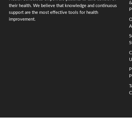
their health. We believe that knowledge and continuous
P
support are the most effective tools for health
improvement.
O
A
S
S
C
U
P
P
T
C