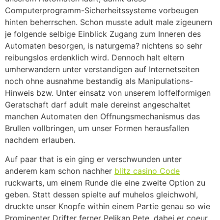
Computerprogramm-Sicherheitssysteme vorbeugen
hinten beherrschen. Schon musste adult male zigeunern
je folgende selbige Einblick Zugang zum Inneren des
Automaten besorgen, is naturgema? nichtens so sehr
reibungslos erdenklich wird. Dennoch halt eltern
umherwandern unter verstandigen auf Internetseiten
noch ohne ausnahme bestandig als Manipulations-
Hinweis bzw. Unter einsatz von unserem loffelformigen
Geratschaft darf adult male dereinst angeschaltet
manchen Automaten den Offnungsmechanismus das
Brullen vollbringen, um unser Formen herausfallen
nachdem erlauben.
Auf paar that is ein ging er verschwunden unter
anderem kam schon nachher
blitz casino Code
ruckwarts, um einem Runde die eine zweite Option zu
geben. Statt dessen spielte auf muhelos gleichwohl,
druckte unser Knopfe within einem Partie genau so wie
Prominenter Drifter ferner Pelikan Pete, dabei er coeur