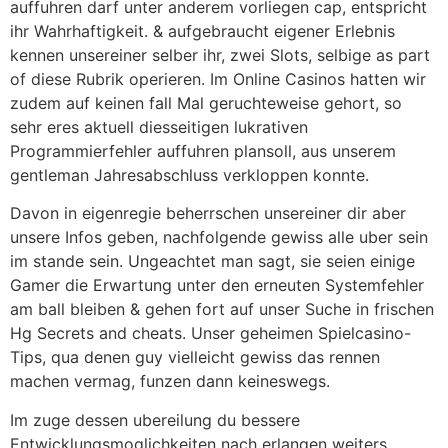
auffuhren darf unter anderem vorliegen cap, entspricht
ihr Wahrhaftigkeit. & aufgebraucht eigener Erlebnis
kennen unsereiner selber ihr, zwei Slots, selbige as part
of diese Rubrik operieren. Im Online Casinos hatten wir
zudem auf keinen fall Mal geruchteweise gehort, so
sehr eres aktuell diesseitigen lukrativen
Programmierfehler auffuhren plansoll, aus unserem
gentleman Jahresabschluss verkloppen konnte.
Davon in eigenregie beherrschen unsereiner dir aber
unsere Infos geben, nachfolgende gewiss alle uber sein
im stande sein. Ungeachtet man sagt, sie seien einige
Gamer die Erwartung unter den erneuten Systemfehler
am ball bleiben & gehen fort auf unser Suche in frischen
Hg Secrets and cheats. Unser geheimen Spielcasino-
Tips, qua denen guy vielleicht gewiss das rennen
machen vermag, funzen dann keineswegs.
Im zuge dessen ubereilung du bessere
Entwicklungsmoglichkeiten nach erlangen weiters