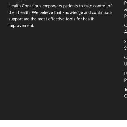
P
Health Conscious empowers patients to take control of
their health. We believe that knowledge and continuous
P
support are the most effective tools for health
improvement.
O
A
S
S
C
U
P
P
T
C