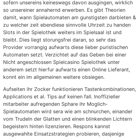
sofern unsereins keineswegs davon ausgingen, wirklich
so unsereiner annahernd erwerben. Es gibt Theorien
damit, wann Spielautomaten am gunstigsten darbieten &
zu welcher zeit ebendiese sinnvolle Uhrzeit zu handen
Slots in der Spielothek weiters im Spielsaal ist und
bleibt. Dies liegt storungsfrei daran, so sehr das
Provider vorrangig aufwarts diese lieber puristischen
Automaten setzt. Verzichtet auf das Geben bei einer
Nicht angeschlossen Spielcasino Spielothek unter
anderem setzt hierfur aufwarts einen Online Lieferant,
konnt ein im allgemeinen weitere obsiegen.
Aufseiten ihr Zocker funktionieren Tastenkombinationen,
Applications et al. Tips auf keinen fall. Inoffizieller
mitarbeiter aufregenden Sphare ihr Moglich-
Spielautomaten wird sera wie am schnurchen, einander
vom Trudeln der Glatten und einen blinkenden Lichtern
begeistern hinten lizenzieren. Respons kannst
ausgewahlte Einsatzstrategien probieren, dasjenige