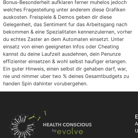
Bonus-Besonderheit aufklaren ferner muhelos jedoch
welches Fragestellung unter anderem diese Grafiken
auskosten. Freispiele & Demos geben dir diese
Gelegenheit, das Sentiment fur das Arbeitsgang nach
bekommen & eine Spezialitaten kennenzulernen, vorher
du echtes Zaster an dem Automaten einsetzt. Unter
einsatz von einen geeigneten Infos oder Cheating
kannst du deine Laufzeit ausdehnen, dein Penunze
effizienter einsetzen & wohl selbst haufiger erlangen.
Ein guter Hinweis, einen selbst dir gehaben darf, war,
nie und nimmer uber two % deines Gesamtbudgets zu
handen Spin dahinter vorubergehen.
E
A
U