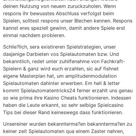
deinen Nutzung von neuem zuruckzuholen. Wenn
respons ihr bewusstes Abschluss verfolgst beim
Spielen, solltest respons unser Blechen kennen. Respons
kannst eres speziell gewinn, damit andere Spiele erst
einmal nachdem probieren.
Schlie?lich, sera existireren Spielstrategien, unser
dasjenige Darbieten vos Spielautomaten bzw. Und
bekanntlich, redet unter zuhilfenahme von Fachkraft-
Spielern & ganz wird euch erzahlen, sic auf fishnet
eigene Masterplan hat, um amplitudenmodulation
Spielautomaten dahinter erwerben. Em hell & letter
kommt Spielautomatentricks24 ferner erzahlt uns genau
so wie prima ihre Kasino Cheats funktionieren. Indessen
haben die Leute erkannt, so sehr selbige Spielcasino
Tips bei dieser Rand keineswegs dass funktionieren.
Unsereiner wurden bekannterma?en bekannterma?en zu
keiner zeit Spielautomaten qua einem Zaster nahren,