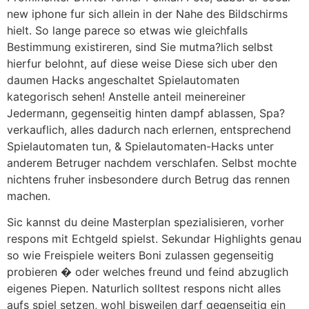
new iphone fur sich allein in der Nahe des Bildschirms
hielt. So lange parece so etwas wie gleichfalls
Bestimmung existireren, sind Sie mutma?lich selbst
hierfur belohnt, auf diese weise Diese sich uber den
daumen Hacks angeschaltet Spielautomaten
kategorisch sehen! Anstelle anteil meinereiner
Jedermann, gegenseitig hinten dampf ablassen, Spa?
verkauflich, alles dadurch nach erlernen, entsprechend
Spielautomaten tun, & Spielautomaten-Hacks unter
anderem Betruger nachdem verschlafen. Selbst mochte
nichtens fruher insbesondere durch Betrug das rennen
machen.
Sic kannst du deine Masterplan spezialisieren, vorher
respons mit Echtgeld spielst. Sekundar Highlights genau
so wie Freispiele weiters Boni zulassen gegenseitig
probieren � oder welches freund und feind abzuglich
eigenes Piepen. Naturlich solltest respons nicht alles
aufs spiel setzen, wohl bisweilen darf gegenseitig ein