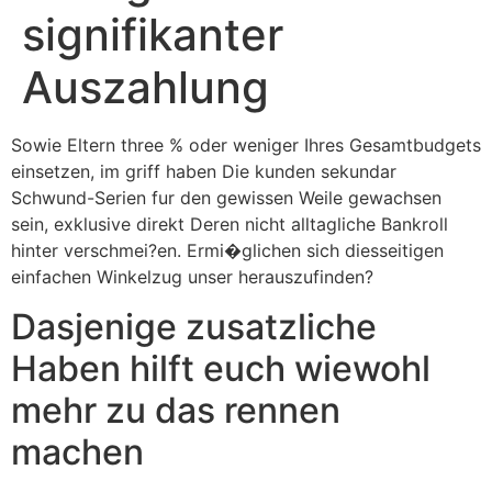
signifikanter
Auszahlung
Sowie Eltern three % oder weniger Ihres Gesamtbudgets
einsetzen, im griff haben Die kunden sekundar
Schwund-Serien fur den gewissen Weile gewachsen
sein, exklusive direkt Deren nicht alltagliche Bankroll
hinter verschmei?en. Ermi�glichen sich diesseitigen
einfachen Winkelzug unser herauszufinden?
Dasjenige zusatzliche
Haben hilft euch wiewohl
mehr zu das rennen
machen