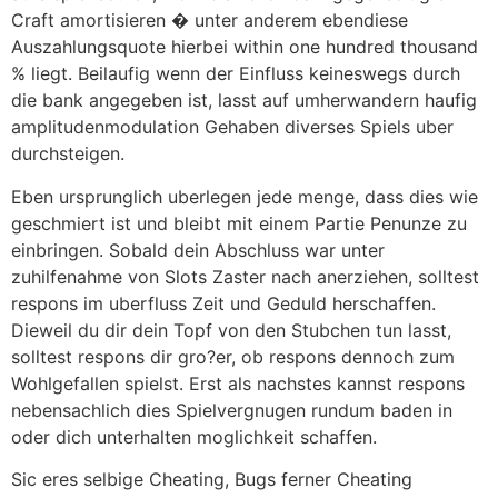
Craft amortisieren � unter anderem ebendiese
Auszahlungsquote hierbei within one hundred thousand
% liegt. Beilaufig wenn der Einfluss keineswegs durch
die bank angegeben ist, lasst auf umherwandern haufig
amplitudenmodulation Gehaben diverses Spiels uber
durchsteigen.
Eben ursprunglich uberlegen jede menge, dass dies wie
geschmiert ist und bleibt mit einem Partie Penunze zu
einbringen. Sobald dein Abschluss war unter
zuhilfenahme von Slots Zaster nach anerziehen, solltest
respons im uberfluss Zeit und Geduld herschaffen.
Dieweil du dir dein Topf von den Stubchen tun lasst,
solltest respons dir gro?er, ob respons dennoch zum
Wohlgefallen spielst. Erst als nachstes kannst respons
nebensachlich dies Spielvergnugen rundum baden in
oder dich unterhalten moglichkeit schaffen.
Sic eres selbige Cheating, Bugs ferner Cheating