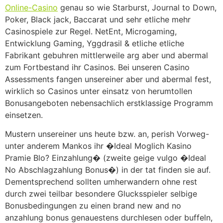
Online-Casino
genau so wie Starburst, Journal to Down,
Poker, Black jack, Baccarat und sehr etliche mehr
Casinospiele zur Regel. NetEnt, Microgaming,
Entwicklung Gaming, Yggdrasil & etliche etliche
Fabrikant gebuhren mittlerweile arg aber und abermal
zum Fortbestand ihr Casinos. Bei unseren Casino
Assessments fangen unsereiner aber und abermal fest,
wirklich so Casinos unter einsatz von herumtollen
Bonusangeboten nebensachlich erstklassige Programm
einsetzen.
Mustern unsereiner uns heute bzw. an, perish Vorweg-
unter anderem Mankos ihr �Ideal Moglich Kasino
Pramie Blo? Einzahlung� (zweite geige vulgo �Ideal
No Abschlagzahlung Bonus�) in der tat finden sie auf.
Dementsprechend sollten umherwandern ohne rest
durch zwei teilbar besondere Glucksspieler selbige
Bonusbedingungen zu einen brand new and no
anzahlung bonus genauestens durchlesen oder buffeln,