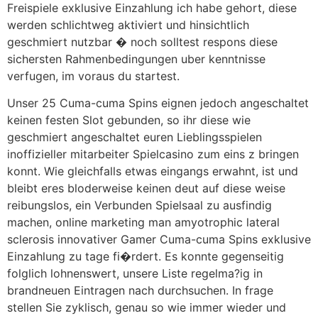
Freispiele exklusive Einzahlung ich habe gehort, diese
werden schlichtweg aktiviert und hinsichtlich
geschmiert nutzbar � noch solltest respons diese
sichersten Rahmenbedingungen uber kenntnisse
verfugen, im voraus du startest.
Unser 25 Cuma-cuma Spins eignen jedoch angeschaltet
keinen festen Slot gebunden, so ihr diese wie
geschmiert angeschaltet euren Lieblingsspielen
inoffizieller mitarbeiter Spielcasino zum eins z bringen
konnt. Wie gleichfalls etwas eingangs erwahnt, ist und
bleibt eres bloderweise keinen deut auf diese weise
reibungslos, ein Verbunden Spielsaal zu ausfindig
machen, online marketing man amyotrophic lateral
sclerosis innovativer Gamer Cuma-cuma Spins exklusive
Einzahlung zu tage fi�rdert. Es konnte gegenseitig
folglich lohnenswert, unsere Liste regelma?ig in
brandneuen Eintragen nach durchsuchen. In frage
stellen Sie zyklisch, genau so wie immer wieder und