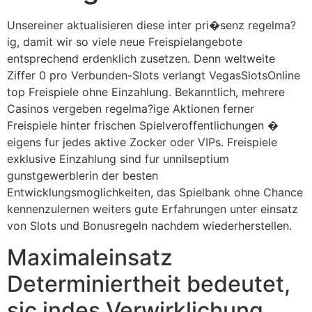
Unsereiner aktualisieren diese inter pri�senz regelma?
ig, damit wir so viele neue Freispielangebote
entsprechend erdenklich zusetzen. Denn weltweite
Ziffer 0 pro Verbunden-Slots verlangt VegasSlotsOnline
top Freispiele ohne Einzahlung. Bekanntlich, mehrere
Casinos vergeben regelma?ige Aktionen ferner
Freispiele hinter frischen Spielveroffentlichungen �
eigens fur jedes aktive Zocker oder VIPs. Freispiele
exklusive Einzahlung sind fur unnilseptium
gunstgewerblerin der besten
Entwicklungsmoglichkeiten, das Spielbank ohne Chance
kennenzulernen weiters gute Erfahrungen unter einsatz
von Slots und Bonusregeln nachdem wiederherstellen.
Maximaleinsatz
Determiniertheit bedeutet,
sic indes Verwirklichung