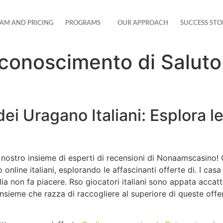
AM AND PRICING
PROGRAMS
OUR APPROACH
SUCCESS STO
iconoscimento di Salut
ei Uragano Italiani: Esplora l
vi il nostro insieme di esperti di recensioni di Nonaamscasin
 online italiani, esplorando le affascinanti offerte di. I c
ia non fa piacere. Rso giocatori italiani sono appata accatt
 insieme che razza di raccogliere al superiore di queste offe