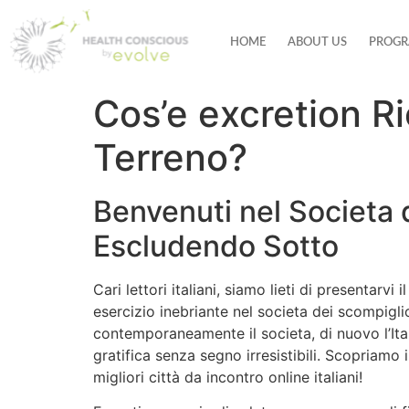
HOME
ABOUT US
PROGR
Cos’e excretion R
Terreno?
Benvenuti nel Societa d
Escludendo Sotto
Cari lettori italiani, siamo lieti di presentar
esercizio inebriante nel societa dei scompiglio
contemporaneamente il societa, di nuovo l’Ital
gratifica senza segno irresistibili. Scopriamo
migliori città da incontro online italiani!