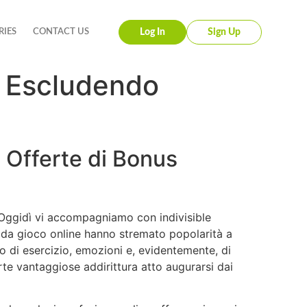
RIES
CONTACT US
Log In
Sign Up
o Escludendo
e Offerte di Bonus
o! Oggidì vi accompagniamo con indivisible
asa da gioco online hanno stremato popolarità a
o di esercizio, emozioni e, evidentemente, di
rte vantaggiose addirittura atto augurarsi dai