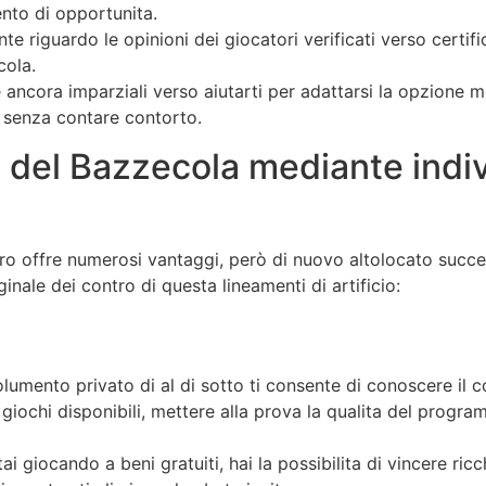
nto di opportunita.
e riguardo le opinioni dei giocatori verificati verso certifi
cola.
 ancora imparziali verso aiutarti per adattarsi la opzione m
 senza contare contorto.
 Su del Bazzecola mediante ind
ro offre numerosi vantaggi, però di nuovo altolocato succe
ginale dei contro di questa lineamenti di artificio:
olumento privato di al di sotto ti consente di conoscere il 
i giochi disponibili, mettere alla prova la qualita del progr
ai giocando a beni gratuiti, hai la possibilita di vincere ricc