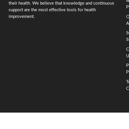
their health. We believe that knowledge and continuous
P
support are the most effective tools for health
improvement.
O
A
S
S
C
U
P
P
T
C