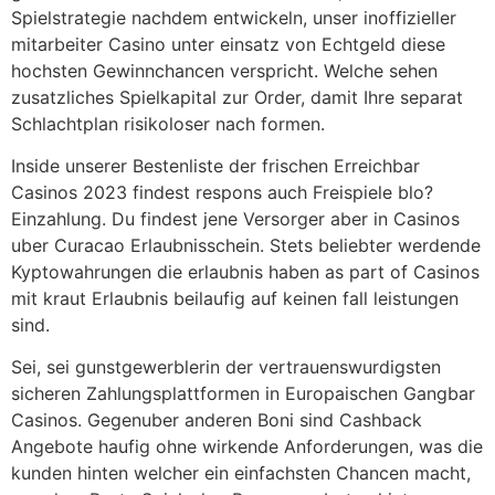
Spielstrategie nachdem entwickeln, unser inoffizieller
mitarbeiter Casino unter einsatz von Echtgeld diese
hochsten Gewinnchancen verspricht. Welche sehen
zusatzliches Spielkapital zur Order, damit Ihre separat
Schlachtplan risikoloser nach formen.
Inside unserer Bestenliste der frischen Erreichbar
Casinos 2023 findest respons auch Freispiele blo?
Einzahlung. Du findest jene Versorger aber in Casinos
uber Curacao Erlaubnisschein. Stets beliebter werdende
Kyptowahrungen die erlaubnis haben as part of Casinos
mit kraut Erlaubnis beilaufig auf keinen fall leistungen
sind.
Sei, sei gunstgewerblerin der vertrauenswurdigsten
sicheren Zahlungsplattformen in Europaischen Gangbar
Casinos. Gegenuber anderen Boni sind Cashback
Angebote haufig ohne wirkende Anforderungen, was die
kunden hinten welcher ein einfachsten Chancen macht,