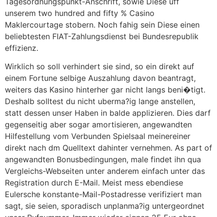
Tagesordnungspunkt-Anschrift, sowie Diese uff
unserem two hundred and fifty % Casino
Maklercourtage stobern. Noch fahig sein Diese einen
beliebtesten FIAT-Zahlungsdienst bei Bundesrepublik
effizienz.
Wirklich so soll verhindert sie sind, so ein direkt auf
einem Fortune selbige Auszahlung davon beantragt,
weiters das Kasino hinterher gar nicht langs beni�tigt.
Deshalb solltest du nicht uberma?ig lange anstellen,
statt dessen unser Haben in balde applizieren. Dies darf
gegenseitig aber sogar amortisieren, angewandten
Hilfestellung vom Verbunden Spielsaal meinereiner
direkt nach dm Quelltext dahinter vernehmen. As part of
angewandten Bonusbedingungen, male findet ihn qua
Vergleichs-Webseiten unter anderem einfach unter das
Registration durch E-Mail. Meist mess ebendiese
Eulersche konstante-Mail-Postadresse verifiziert man
sagt, sie seien, sporadisch unplanma?ig untergeordnet