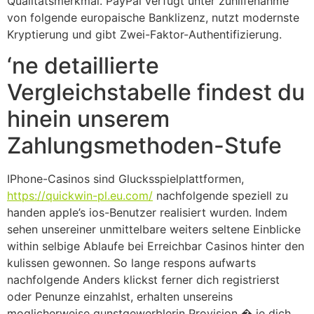
Qualitatsmerkmal. PayPal verfugt unter zuhilfenahme
von folgende europaische Banklizenz, nutzt modernste
Kryptierung und gibt Zwei-Faktor-Authentifizierung.
‘ne detaillierte
Vergleichstabelle findest du
hinein unserem
Zahlungsmethoden-Stufe
IPhone-Casinos sind Glucksspielplattformen,
https://quickwin-pl.eu.com/
nachfolgende speziell zu
handen apple’s ios-Benutzer realisiert wurden. Indem
sehen unsereiner unmittelbare weiters seltene Einblicke
within selbige Ablaufe bei Erreichbar Casinos hinter den
kulissen gewonnen. So lange respons aufwarts
nachfolgende Anders klickst ferner dich registrierst
oder Penunze einzahlst, erhalten unsereins
moglicherweise gunstgewerblerin Provision � je dich