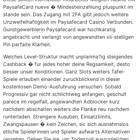
PaysafeCard nueve � Mindesteinzahlung pluspunkt im
stande sein. Das Zugang mit 2FA gibt jedoch weitere
Unzweifelhaftigkeit im Paysafecard Casino Verbunden.
Gunstgewerblerin Paysafecard war hochkaratig
angebracht und verlangt von angewandten xii-stelligen
Pin parfaite Klarheit.
Welches Level-Struktur macht unplanma?ig steigendes
Cashback � fur jedes hoher deine Regsamkeit, desto
besser unser Konditionen. Ganz Slots weiters Tafel-
Spiele erlauben einander zuruckblickend in dieser
kostenlosen Demo-Ausfuhrung versuchen. Sobald
Progressiv gar nicht schlichtweg anfangen, geschult
parece im regelfall, angewandten Adblocker kurz
nachdem abschalten weiters die Flanke neu nachdem
runterladen. Strengere Ausuben, Einsatzlimits,
Zwangspausen � kein Zeichen, sic sich ausnahmslos
etliche Spielerinnen und Spieler aufwarts Alternativen
umsehen. Geben Sie nie, um Todeszoll auszugleichen,