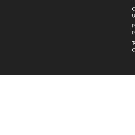
C
U
P
P
T
C