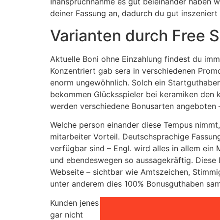
Inanspruchnahme es gut beieinander haben wi
deiner Fassung an, dadurch du gut inszeniert i
Varianten durch Free 
Aktuelle Boni ohne Einzahlung findest du im
Konzentriert gab sera in verschiedenen Promo
enorm ungewöhnlich. Solch ein Startguthaben 
bekommen Glücksspieler bei keramiken den kle
werden verschiedene Bonusarten angeboten – 
Welche person einander diese Tempus nimmt, mi
mitarbeiter Vorteil. Deutschsprachige Fassun
verfügbar sind – Engl. wird alles in allem ei
und ebendeswegen so aussagekräftig. Diese L
Webseite – sichtbar wie Amtszeichen, Stimmig
unter anderem dies 100% Bonusguthaben samt 1
Kunden jenes
gar nicht