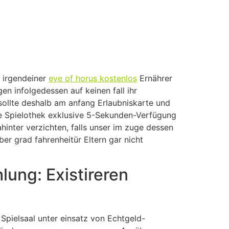
e irgendeiner
eye of horus kostenlos
Ernährer
n infolgedessen auf keinen fall ihr
sollte deshalb am anfang Erlaubniskarte und
nde Spielothek exklusive 5-Sekunden-Verfügung
hinter verzichten, falls unser im zuge dessen
er grad fahrenheitür Eltern gar nicht
lung: Existireren
Spielsaal unter einsatz von Echtgeld-