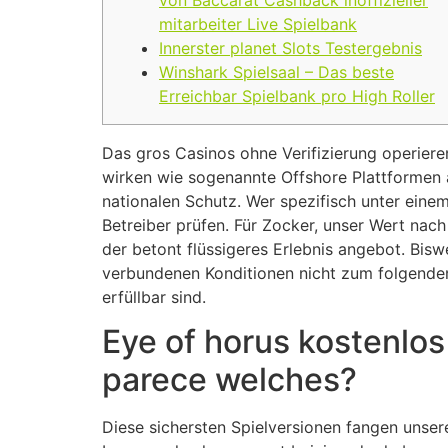
von Baccarat Cashback inoffizieller
mitarbeiter Live Spielbank
Innerster planet Slots Testergebnis
Winshark Spielsaal – Das beste
Erreichbar Spielbank pro High Roller
Das gros Casinos ohne Verifizierung operiere
wirken wie sogenannte Offshore Plattformen a
nationalen Schutz.
Wer spezifisch unter eine
Betreiber prüfen. Für Zocker, unser Wert nac
der betont flüssigeres Erlebnis angebot. Bisw
verbundenen Konditionen nicht zum folgenden S
erfüllbar sind.
Eye of horus kostenlos
parece welches?
Diese sichersten Spielversionen fangen unser