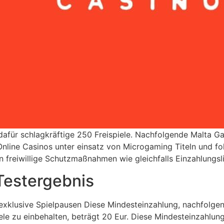
afür schlagkräftige 250 Freispiele. Nachfolgende Malta Gam
nline Casinos unter einsatz von Microgaming Titeln und fo
 freiwillige Schutzmaßnahmen wie gleichfalls Einzahlungsl
 Testergebnis
xklusive Spielpausen Diese Mindesteinzahlung, nachfolgend
e zu einbehalten, beträgt 20 Eur. Diese Mindesteinzahlung,