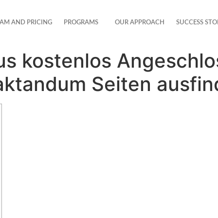
AM AND PRICING
PROGRAMS
OUR APPROACH
SUCCESS STO
us kostenlos Angeschlo
aktandum Seiten ausfi