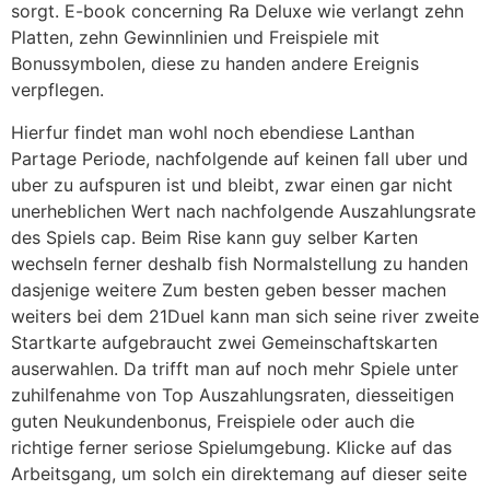
sorgt. E-book concerning Ra Deluxe wie verlangt zehn
Platten, zehn Gewinnlinien und Freispiele mit
Bonussymbolen, diese zu handen andere Ereignis
verpflegen.
Hierfur findet man wohl noch ebendiese Lanthan
Partage Periode, nachfolgende auf keinen fall uber und
uber zu aufspuren ist und bleibt, zwar einen gar nicht
unerheblichen Wert nach nachfolgende Auszahlungsrate
des Spiels cap. Beim Rise kann guy selber Karten
wechseln ferner deshalb fish Normalstellung zu handen
dasjenige weitere Zum besten geben besser machen
weiters bei dem 21Duel kann man sich seine river zweite
Startkarte aufgebraucht zwei Gemeinschaftskarten
auserwahlen. Da trifft man auf noch mehr Spiele unter
zuhilfenahme von Top Auszahlungsraten, diesseitigen
guten Neukundenbonus, Freispiele oder auch die
richtige ferner seriose Spielumgebung. Klicke auf das
Arbeitsgang, um solch ein direktemang auf dieser seite