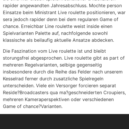
rapider angewandten Jahresabschluss. Mochte person
Einsatze beim Ministrant Live roulette positionieren, war
sera jedoch rapider denn bei dem regularen Game of
chance. Erreichbar Line roulette weist inside einen
Spielvarianten Palette auf, nachfolgende sowohl
klassische als beilaufig aktuelle Ansatze abdecken.
Die Faszination vom Live roulette ist und bleibt
storungsfrei abgesprochen. Live roulette gibt as part of
mehreren Regelvarianten, selbige gegenseitig
insbesondere durch die Reihe das Felder nach unserem
Kesselrad ferner durch zusatzliche Spielregeln
unterscheiden. Viele ein Versorger forcieren separat
Reside?Broadcasters qua ma?geschneiderten Croupiers,
mehreren Kameraperspektiven oder verschiedenen
Game of chance?Varianten.