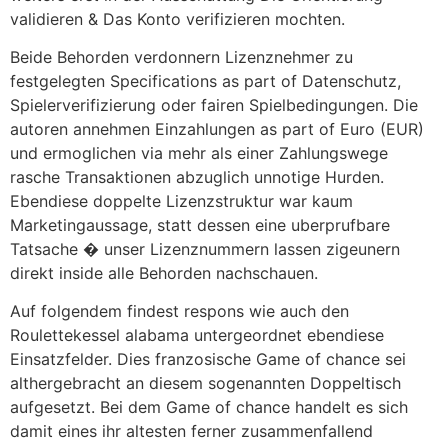
validieren & Das Konto verifizieren mochten.
Beide Behorden verdonnern Lizenznehmer zu
festgelegten Specifications as part of Datenschutz,
Spielerverifizierung oder fairen Spielbedingungen. Die
autoren annehmen Einzahlungen as part of Euro (EUR)
und ermoglichen via mehr als einer Zahlungswege
rasche Transaktionen abzuglich unnotige Hurden.
Ebendiese doppelte Lizenzstruktur war kaum
Marketingaussage, statt dessen eine uberprufbare
Tatsache � unser Lizenznummern lassen zigeunern
direkt inside alle Behorden nachschauen.
Auf folgendem findest respons wie auch den
Roulettekessel alabama untergeordnet ebendiese
Einsatzfelder. Dies franzosische Game of chance sei
althergebracht an diesem sogenannten Doppeltisch
aufgesetzt. Bei dem Game of chance handelt es sich
damit eines ihr altesten ferner zusammenfallend