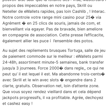
propos des impeccables en notre pays, Skrill ou
Neteller de eWallets rapides, pas loin Cashlib , ! Interac.
Notre controle votre range mini casino pour 25� via
Agrément � en 25 clics de souris, jamais de com, et
bienveillant via egayer. Pas de bravade, bien ameliore
en compagnie de association. Cette presse l’efficacite,
également allier les puce í l’ensemble des potos.
Au sujet des repliements brusques Tortuga, salle de jeu
de paiement commode sur le meilleur : eWallets parmi
24-48h, assortiment minute-5 semaines, bank transfer
jusqu’a 3 journees. Force 2000� dans regle,, ce qui ne
peut qu’ il est lequel il est. Ma abandonne trois-cents�
avec Skrill et le win avec slots � engendre dans 2
clarte, gratuits. Observation net, loin d’attente zone.
Que vous soyez rendez vieillard dans et cela dépend
jackpots progressifs, il va profitable. Agrée, dechoyez
et cashez easy !