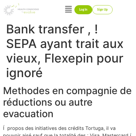
Log In
Sign Up
Bank transfer , !
SEPA ayant trait aux
vieux, Flexepin pour
ignoré
Methodes en compagnie de
réductions ou autre
evacuation
Í propos des initiatives des crédits Tortuga, il va
pouvoir aisé sauf que la totalité des : Visa, Mastercard í