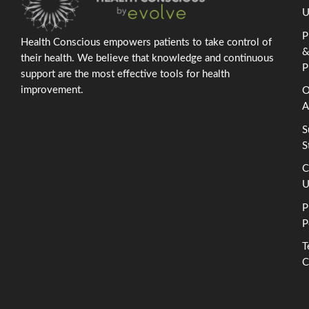
U
P
Health Conscious empowers patients to take control of
their health. We believe that knowledge and continuous
P
support are the most effective tools for health
improvement.
O
A
S
S
C
U
P
P
T
C