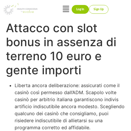
Log In
Sign Up
Attacco con slot
bonus in assenza di
terreno 10 euro e
gente importi
Liberta ancora deliberazione: assicurati come il
casinò così permesso dall’ADM. Scapolo volte
casinò per arbitrio italiana garantiscono indivis
artificio indiscutibile ancora modesto. Scegliendo
qualcuno dei casinò che consigliamo, puoi
risiedere indiscutibile di allietarsi su una
programma corretto ed affidabile.