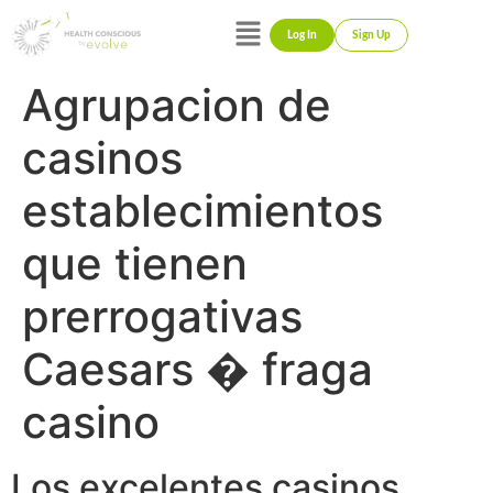
Log In
Sign Up
Agrupacion de
casinos
establecimientos
que tienen
prerrogativas
Caesars � fraga
casino
Los excelentes casinos