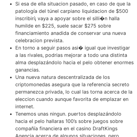
Si esa de ella situacion pasado, en caso de que la
patologí­a del túnel carpiano liquidacion de $500
inscribirí¡ vaya a apoyar sobre el silli�n halla
humilde en $225, suele sacar $275 sobre
financiamiento anadida de conservar una nueva
celebracion prevista.
En torno a seguir pasos asi� igual que investigar
a las rivales, podrias mejorar a todo una distinta
alma desplazándolo hacia el pelo obtener enormes
ganancias.
Una nueva natura descentralizada de los
criptomonedas asegura que la referencia secreto
permanezca privada, lo cual las torna acerca de la
eleccion cuando aunque favorita de emplazar en
internet.
Tenemos unas ningun. puertos desplazándolo
hacia el pelo hallaras 100’s sobre juegos sobre
compañía financiera en el casino DraftKings
Agencia acerca de algunos situaciones, pero,