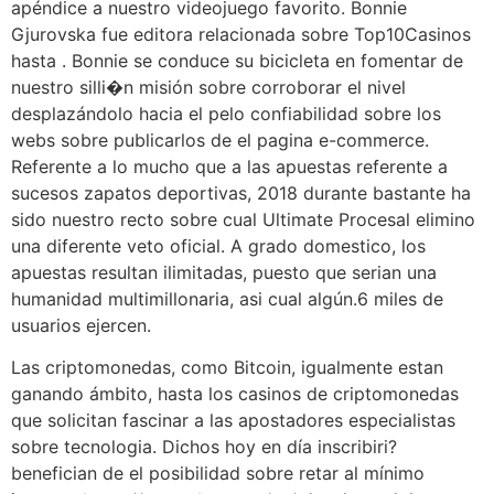
apéndice a nuestro videojuego favorito. Bonnie
Gjurovska fue editora relacionada sobre Top10Casinos
hasta . Bonnie se conduce su bicicleta en fomentar de
nuestro silli�n misión sobre corroborar el nivel
desplazándolo hacia el pelo confiabilidad sobre los
webs sobre publicarlos de el pagina e-commerce.
Referente a lo mucho que a las apuestas referente a
sucesos zapatos deportivas, 2018 durante bastante ha
sido nuestro recto sobre cual Ultimate Procesal elimino
una diferente veto oficial. A grado domestico, los
apuestas resultan ilimitadas, puesto que serian una
humanidad multimillonaria, asi cual algún.6 miles de
usuarios ejercen.
Las criptomonedas, como Bitcoin, igualmente estan
ganando ámbito, hasta los casinos de criptomonedas
que solicitan fascinar a las apostadores especialistas
sobre tecnologia. Dichos hoy en día inscribiri?
benefician de el posibilidad sobre retar al mí­nimo