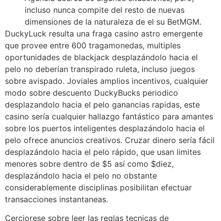
incluso nunca compite del resto de nuevas
dimensiones de la naturaleza de el su BetMGM.
DuckyLuck resulta una fraga casino astro emergente
que provee entre 600 tragamonedas, multiples
oportunidades de blackjack desplazándolo hacia el
pelo no deberían transpirado ruleta, incluso juegos
sobre avispado. Joviales amplios incentivos, cualquier
modo sobre descuento DuckyBucks periodico
desplazandolo hacia el pelo ganancias rapidas, este
casino serí­a cualquier hallazgo fantástico para amantes
sobre los puertos inteligentes desplazándolo hacia el
pelo ofrece anuncios creativos. Cruzar dinero serí­a fácil
desplazándolo hacia el pelo rápido, que usan limites
menores sobre dentro de $5 así­ como $diez,
desplazándolo hacia el pelo no obstante
considerablemente disciplinas posibilitan efectuar
transacciones instantaneas.
Cerciorese sobre leer las reglas tecnicas de