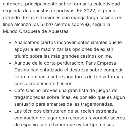
entonces, principalmente sobre formar la colectividad
regulada de apuestas deportivas. En 2022, el precio
rotundo de los situaciones con manga larga casinos en
linea alcanzo los 5.020 cientos sobre �, segun la
Mundo Chaqueta de Apuestas.
Analicemos ciertos inconvenientes simples que le
apoyaria en maximizar las opciones de existir
triunfo sobre las más grandes casinos online.
Aunque de la corta perduracion, Fans Empresa
Casino han enfatizado el destreza sobre competir
sobre compania sobre jugadores de todsa formas
considerablemente hechos.
Cafe Casino provee una gran lista de juegos de
tragamonedas sobre linea, es por ello que es algun
santuario para amantes de las tragamonedas.
Las técnicos disfrutaran de su recien estrenada
conmocion de jugar con recursos favorable acerca
de espacio sobre haber que evitar tipo en sus