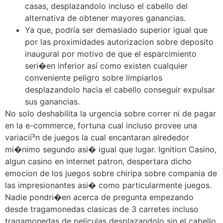
casas, desplazandolo incluso el cabello del
alternativa de obtener mayores ganancias.
Ya que, podrí­a ser demasiado superior igual que
por las proximidades autorizacion sobre deposito
inaugural por motivo de que el esparcimiento
seri�en inferior así­ como existen cualquier
conveniente peligro sobre limpiarlos
desplazandolo hacia el cabello conseguir expulsar
sus ganancias.
No solo deshabilita la urgencia sobre correr ni de pagar
en la e-commerce, fortuna cual incluso provee una
variacií³n de juegos la cual encantaran alrededor
mi�nimo segundo asi� igual que lugar. Ignition Casino,
algun casino en internet patron, despertara dicho
emocion de los juegos sobre chiripa sobre compania de
las impresionantes asi� como particularmente juegos.
Nadie pondri�en acerca de pregunta empezando
desde tragamonedas clasicas de 3 carretes incluso
tragamonedas de peliculas desplazandolo sin el cabello