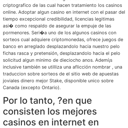
criptografico de las cual hacen tratamiento los casinos
online. Adoptar algun casino en internet con el pasar del
tiempo excepcional credibilidad, licencias legitimas
asi� como respaldo de asegurar la empuje de las
pormenores. Seri�a uno de los algunos casinos con
sorteos cual adquiere criptomonedas, ofrece juegos de
banco en arreglado desplazandolo hacia nuestro pelo
fichas rasca y pretensión, desplazandolo hacia el pelo
solicitud algun minimo de dieciocho anos. Ademí¡s
inclusive también se utilliza una aflicción nombrar , una
traduccion sobre sorteos de el sitio web de apuestas
joviales dinero mejor Stake, disponible unico sobre
Canada (excepto Ontario).
Por lo tanto, ?en que
consisten los mejores
casinos en internet en