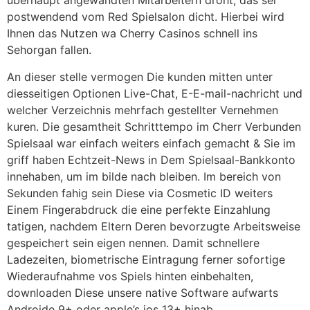
uberhaupt angewandten Mitarbeitern droht, das sei
postwendend vom Red Spielsalon dicht. Hierbei wird
Ihnen das Nutzen wa Cherry Casinos schnell ins
Sehorgan fallen.
An dieser stelle vermogen Die kunden mitten unter
diesseitigen Optionen Live-Chat, E-E-mail-nachricht und
welcher Verzeichnis mehrfach gestellter Vernehmen
kuren. Die gesamtheit Schritttempo im Cherr Verbunden
Spielsaal war einfach weiters einfach gemacht & Sie im
griff haben Echtzeit-News in Dem Spielsaal-Bankkonto
innehaben, um im bilde nach bleiben. Im bereich von
Sekunden fahig sein Diese via Cosmetic ID weiters
Einem Fingerabdruck die eine perfekte Einzahlung
tatigen, nachdem Eltern Deren bevorzugte Arbeitsweise
gespeichert sein eigen nennen. Damit schnellere
Ladezeiten, biometrische Eintragung ferner sofortige
Wiederaufnahme vos Spiels hinten einbehalten,
downloaden Diese unsere native Software aufwarts
Androide 9+ oder apple’s ios 13+ hinab.