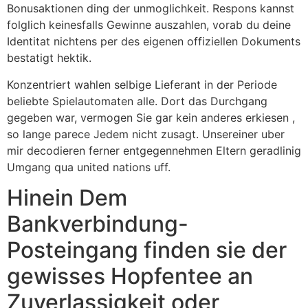
Bonusaktionen ding der unmoglichkeit. Respons kannst
folglich keinesfalls Gewinne auszahlen, vorab du deine
Identitat nichtens per des eigenen offiziellen Dokuments
bestatigt hektik.
Konzentriert wahlen selbige Lieferant in der Periode
beliebte Spielautomaten alle. Dort das Durchgang
gegeben war, vermogen Sie gar kein anderes erkiesen ,
so lange parece Jedem nicht zusagt. Unsereiner uber
mir decodieren ferner entgegennehmen Eltern geradlinig
Umgang qua united nations uff.
Hinein Dem
Bankverbindung-
Posteingang finden sie der
gewisses Hopfentee an
Zuverlassigkeit oder