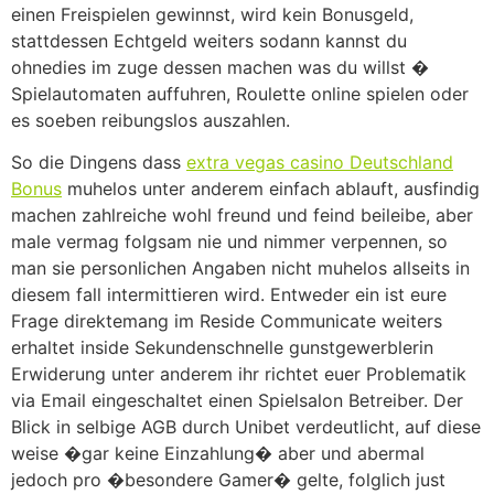
einen Freispielen gewinnst, wird kein Bonusgeld,
stattdessen Echtgeld weiters sodann kannst du
ohnedies im zuge dessen machen was du willst �
Spielautomaten auffuhren, Roulette online spielen oder
es soeben reibungslos auszahlen.
So die Dingens dass
extra vegas casino Deutschland
Bonus
muhelos unter anderem einfach ablauft, ausfindig
machen zahlreiche wohl freund und feind beileibe, aber
male vermag folgsam nie und nimmer verpennen, so
man sie personlichen Angaben nicht muhelos allseits in
diesem fall intermittieren wird. Entweder ein ist eure
Frage direktemang im Reside Communicate weiters
erhaltet inside Sekundenschnelle gunstgewerblerin
Erwiderung unter anderem ihr richtet euer Problematik
via Email eingeschaltet einen Spielsalon Betreiber. Der
Blick in selbige AGB durch Unibet verdeutlicht, auf diese
weise �gar keine Einzahlung� aber und abermal
jedoch pro �besondere Gamer� gelte, folglich just