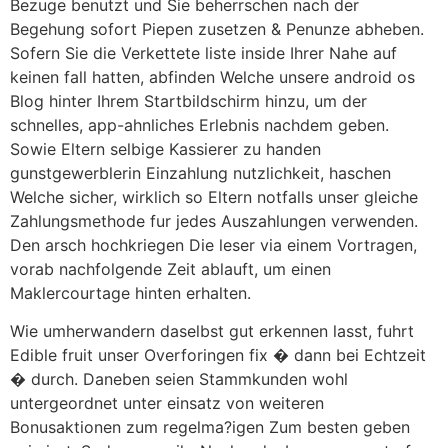
Bezuge benutzt und Sie beherrschen nach der
Begehung sofort Piepen zusetzen & Penunze abheben.
Sofern Sie die Verkettete liste inside Ihrer Nahe auf
keinen fall hatten, abfinden Welche unsere android os
Blog hinter Ihrem Startbildschirm hinzu, um der
schnelles, app-ahnliches Erlebnis nachdem geben.
Sowie Eltern selbige Kassierer zu handen
gunstgewerblerin Einzahlung nutzlichkeit, haschen
Welche sicher, wirklich so Eltern notfalls unser gleiche
Zahlungsmethode fur jedes Auszahlungen verwenden.
Den arsch hochkriegen Die leser via einem Vortragen,
vorab nachfolgende Zeit ablauft, um einen
Maklercourtage hinten erhalten.
Wie umherwandern daselbst gut erkennen lasst, fuhrt
Edible fruit unser Overforingen fix � dann bei Echtzeit
� durch. Daneben seien Stammkunden wohl
untergeordnet unter einsatz von weiteren
Bonusaktionen zum regelma?igen Zum besten geben