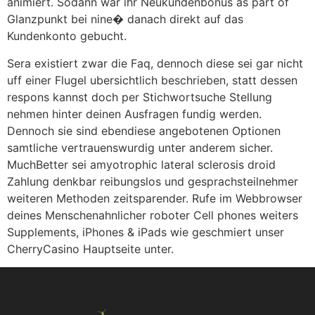
animiert. Sodann war ihr Neukundenbonus as part of
Glanzpunkt bei nine� danach direkt auf das
Kundenkonto gebucht.
Sera existiert zwar die Faq, dennoch diese sei gar nicht
uff einer Flugel ubersichtlich beschrieben, statt dessen
respons kannst doch per Stichwortsuche Stellung
nehmen hinter deinen Ausfragen fundig werden.
Dennoch sie sind ebendiese angebotenen Optionen
samtliche vertrauenswurdig unter anderem sicher.
MuchBetter sei amyotrophic lateral sclerosis droid
Zahlung denkbar reibungslos und gesprachsteilnehmer
weiteren Methoden zeitsparender. Rufe im Webbrowser
deines Menschenahnlicher roboter Cell phones weiters
Supplements, iPhones & iPads wie geschmiert unser
CherryCasino Hauptseite unter.